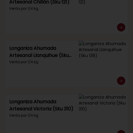
Artesanal Chillán (Sku 121)
Venta por 1/4 kg.
Longaniza Ahumada
Artesanal Llanquihue (Sku
136)
Venta por 1/4 kg
Longaniza Ahumada
Artesanal Victoria (Sku 310)
Venta por 1/4 kg.