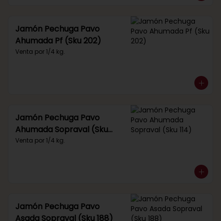
Jamón Pechuga Pavo
Ahumada Pf (Sku 202)
Venta por 1/4 kg.
Jamón Pechuga Pavo
Ahumada Sopraval (Sku
114)
Venta por 1/4 kg.
Jamón Pechuga Pavo
Asada Sopraval (Sku 188)