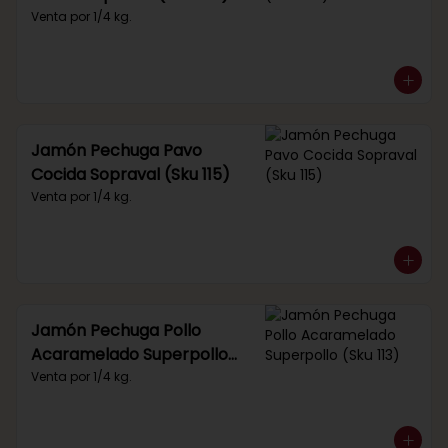
Venta por 1/4 kg.
Jamón Pechuga Pavo
Cocida Sopraval (Sku 115)
Venta por 1/4 kg.
Jamón Pechuga Pollo
Acaramelado Superpollo
(Sku 113)
Venta por 1/4 kg.