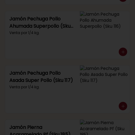
Jamón Pechuga Pollo
Ahumada Superpollo (Sku
116)
Venta por 1/4 kg.
Jamón Pechuga Pollo
Asada Super Pollo (Sku 117)
Venta por 1/4 kg.
Jamón Pierna
Acaramelado Pf (Sku 185)