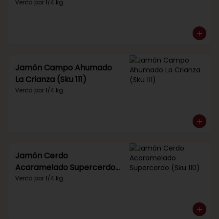
Venta por 1/4 kg.
Jamón Campo Ahumado
La Crianza (Sku 111)
Venta por 1/4 kg.
Jamón Cerdo
Acaramelado Supercerdo
(Sku 110)
Venta por 1/4 kg.