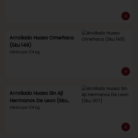
Arrollado Huaso Omeñaca
(Sku 149)
Venta por 1/4 kg.
Arrollado Huaso Sin Ají
Hermanos De Leon (Sku
307)
Venta por 1/4 kg.