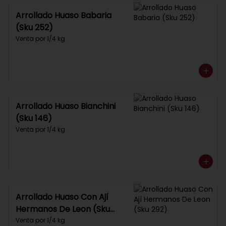
Arrollado Huaso Babaria
(Sku 252)
Venta por 1/4 kg.
Arrollado Huaso Bianchini
(Sku 146)
Venta por 1/4 kg.
Arrollado Huaso Con Ají
Hermanos De Leon (Sku
292)
Venta por 1/4 kg.