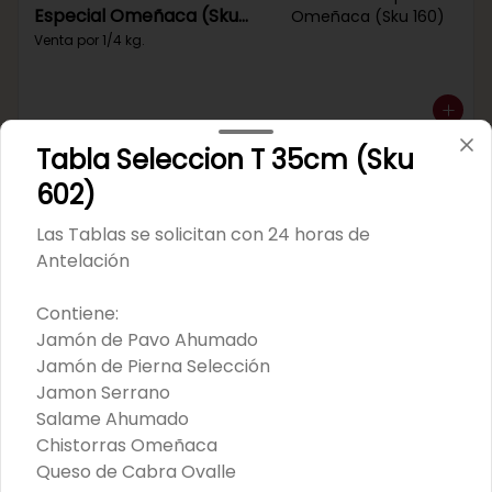
Especial Omeñaca (Sku
160)
Venta por 1/4 kg.
Tabla Seleccion T 35cm (Sku
Mortadela Jamonada Pavo
602)
Pollo King (Sku 102)
Las Tablas se solicitan con 24 horas de
Venta por 1/4 kg.
Antelación
Contiene:
Jamón de Pavo Ahumado
Jamón de Pierna Selección
Mortadela Jamonada
Jamon Serrano
Receta Del Abuelo (Sku
Salame Ahumado
177)
Venta por 1/4 kg.
Chistorras Omeñaca
Queso de Cabra Ovalle