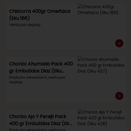
Chistorra 400gr Omeñaca
(Sku 166)
Venta por display.
Chorizo Ahumado Pack 400
gr Embutidos Diaz (Sku
427)
Producto venezolano, venta por 
display.
Chorizo Ajo Y Perejil Pack
400 gr Embutidos Diaz (Sku
428)
Producto venezolano, venta por 