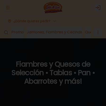
Abrir menu de navegación
Logi
¿Dónde quieres pedir?
Promo
Jamones, Fiambres y Cecinas
Quesos
Lá
Fiambres y Quesos de
Selección • Tablas • Pan •
Abarrotes y más!