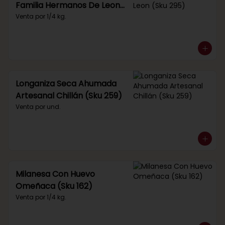
Familia Hermanos De Leon
(Sku 295)
Venta por 1/4 kg.
Longaniza Seca Ahumada
Artesanal Chillán (Sku 259)
Venta por und.
Milanesa Con Huevo
Omeñaca (Sku 162)
Venta por 1/4 kg.