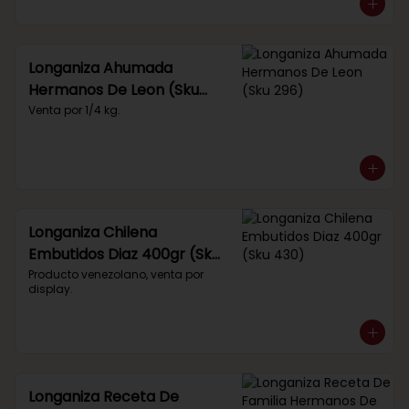
Longaniza Ahumada
Hermanos De Leon (Sku
296)
Venta por 1/4 kg.
Longaniza Chilena
Embutidos Diaz 400gr (Sku
430)
Producto venezolano, venta por 
display.
Longaniza Receta De