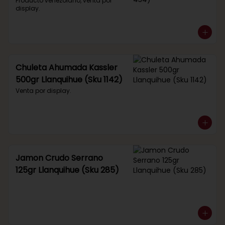
434)
Producto venezolano, venta por 
display.
Chuleta Ahumada Kassler
500gr Llanquihue (Sku 1142)
Venta por display.
Jamon Crudo Serrano
125gr Llanquihue (Sku 285)