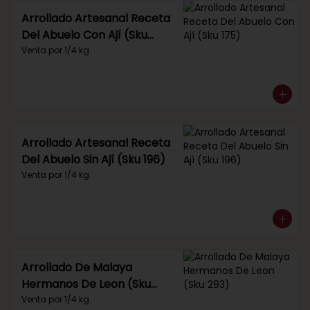
Arrollado Artesanal Receta
Del Abuelo Con Ají (Sku
175)
Venta por 1/4 kg.
Arrollado Artesanal Receta
Del Abuelo Sin Ají (Sku 196)
Venta por 1/4 kg.
Arrollado De Malaya
Hermanos De Leon (Sku
293)
Venta por 1/4 kg.