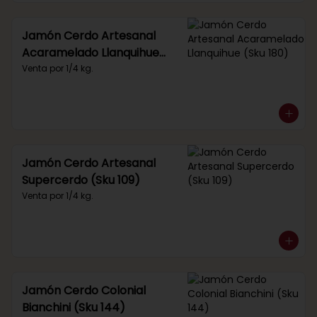
Jamón Cerdo Artesanal
Acaramelado Llanquihue
(Sku 180)
Venta por 1/4 kg.
Jamón Cerdo Artesanal
Supercerdo (Sku 109)
Venta por 1/4 kg.
Jamón Cerdo Colonial
Bianchini (Sku 144)