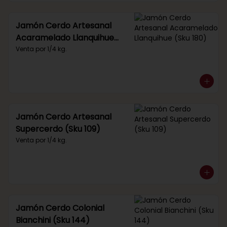
Jamón Cerdo Artesanal
Acaramelado Llanquihue
(Sku 180)
Venta por 1/4 kg.
Jamón Cerdo Artesanal
Supercerdo (Sku 109)
Venta por 1/4 kg.
Jamón Cerdo Colonial
Bianchini (Sku 144)