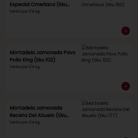
Especial Omeñaca (Sku
160)
Venta por 1/4 kg.
Mortadela Jamonada Pavo
Pollo King (Sku 102)
Venta por 1/4 kg.
Mortadela Jamonada
Receta Del Abuelo (Sku
177)
Venta por 1/4 kg.