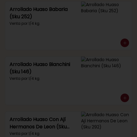
Arrollado Huaso Babaria
(Sku 252)
Venta por 1/4 kg.
Arrollado Huaso Bianchini
(Sku 146)
Venta por 1/4 kg.
Arrollado Huaso Con Ají
Hermanos De Leon (Sku
292)
Venta por 1/4 kg.