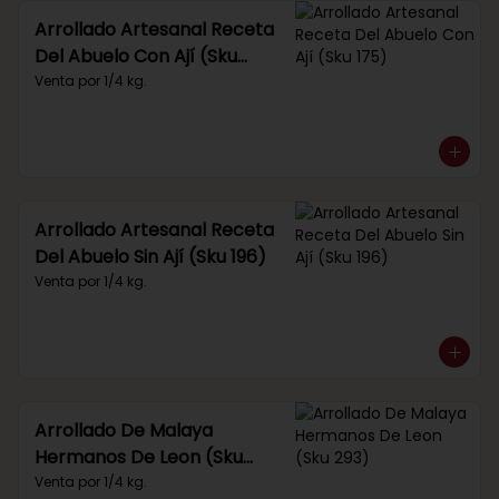
Arrollado Artesanal Receta
Del Abuelo Con Ají (Sku
175)
Venta por 1/4 kg.
Arrollado Artesanal Receta
Del Abuelo Sin Ají (Sku 196)
Venta por 1/4 kg.
Arrollado De Malaya
Hermanos De Leon (Sku
293)
Venta por 1/4 kg.