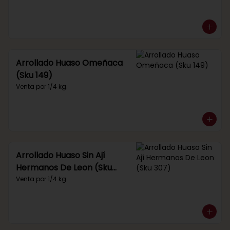
Arrollado Huaso Omeñaca
(Sku 149)
Venta por 1/4 kg.
Arrollado Huaso Sin Ají
Hermanos De Leon (Sku
307)
Venta por 1/4 kg.