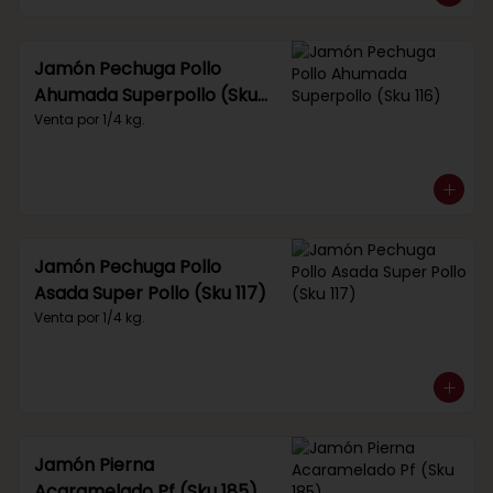
Jamón Pechuga Pollo
Ahumada Superpollo (Sku
116)
Venta por 1/4 kg.
Jamón Pechuga Pollo
Asada Super Pollo (Sku 117)
Venta por 1/4 kg.
Jamón Pierna
Acaramelado Pf (Sku 185)