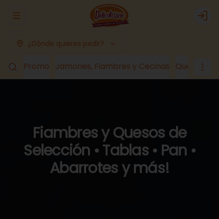
Abrir menu de navegación
Logi
¿Dónde quieres pedir?
Promo
Jamones, Fiambres y Cecinas
Quesos
Lá
Fiambres y Quesos de
Selección • Tablas • Pan •
Abarrotes y más!