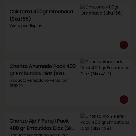
Chistorra 400gr Omeñaca
(Sku 166)
Venta por display.
Chorizo Ahumado Pack 400
gr Embutidos Diaz (Sku
427)
Producto venezolano, venta por 
display.
Chorizo Ajo Y Perejil Pack
400 gr Embutidos Diaz (Sku
428)
Producto venezolano, venta por 