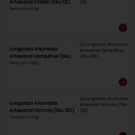
Artesanal Chillán (Sku 121)
Venta por 1/4 kg.
Longaniza Ahumada
Artesanal Llanquihue (Sku
136)
Venta por 1/4 kg
Longaniza Ahumada
Artesanal Victoria (Sku 310)
Venta por 1/4 kg.