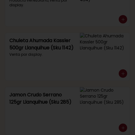
434)
Producto venezolano, venta por 
display.
Chuleta Ahumada Kassler
500gr Llanquihue (Sku 1142)
Venta por display.
Jamon Crudo Serrano
125gr Llanquihue (Sku 285)