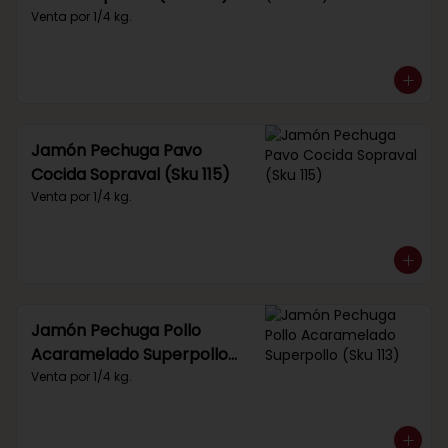
Venta por 1/4 kg.
Jamón Pechuga Pavo
Cocida Sopraval (Sku 115)
Venta por 1/4 kg.
Jamón Pechuga Pollo
Acaramelado Superpollo
(Sku 113)
Venta por 1/4 kg.