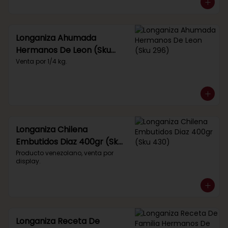
Longaniza Ahumada
Hermanos De Leon (Sku
296)
Venta por 1/4 kg.
Longaniza Chilena
Embutidos Diaz 400gr (Sku
430)
Producto venezolano, venta por 
display.
Longaniza Receta De