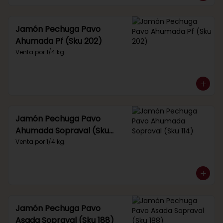
Jamón Pechuga Pavo
Ahumada Pf (Sku 202)
Venta por 1/4 kg.
Jamón Pechuga Pavo
Ahumada Sopraval (Sku
114)
Venta por 1/4 kg.
Jamón Pechuga Pavo
Asada Sopraval (Sku 188)