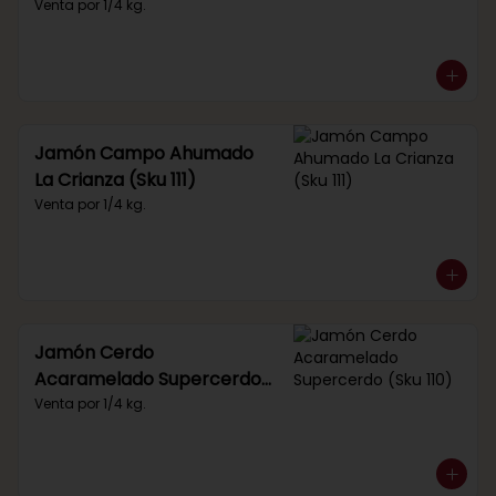
Venta por 1/4 kg.
Jamón Campo Ahumado
La Crianza (Sku 111)
Venta por 1/4 kg.
Jamón Cerdo
Acaramelado Supercerdo
(Sku 110)
Venta por 1/4 kg.