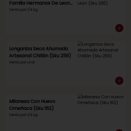
Familia Hermanos De Leon
(Sku 295)
Venta por 1/4 kg.
Longaniza Seca Ahumada
Artesanal Chillán (Sku 259)
Venta por und.
Milanesa Con Huevo
Omeñaca (Sku 162)
Venta por 1/4 kg.