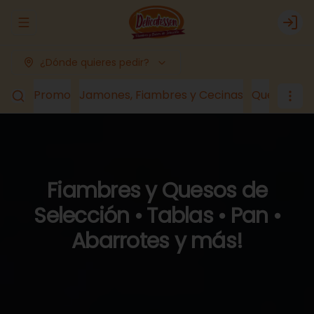
Abrir menu de navegación
Logi
¿Dónde quieres pedir?
Promo
Jamones, Fiambres y Cecinas
Quesos
Lá
Fiambres y Quesos de
Selección • Tablas • Pan •
Abarrotes y más!