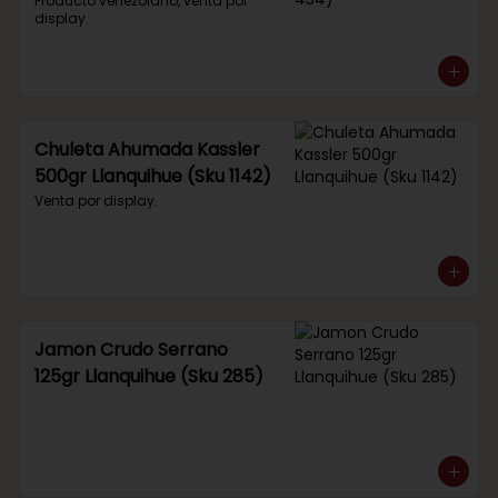
434)
Producto venezolano, venta por 
display.
Chuleta Ahumada Kassler
500gr Llanquihue (Sku 1142)
Venta por display.
Jamon Crudo Serrano
125gr Llanquihue (Sku 285)