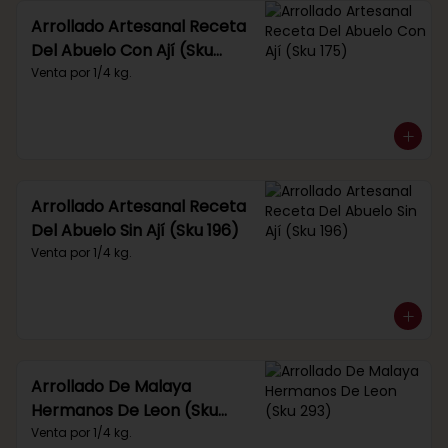
Arrollado Artesanal Receta
Del Abuelo Con Ají (Sku
175)
Venta por 1/4 kg.
Arrollado Artesanal Receta
Del Abuelo Sin Ají (Sku 196)
Venta por 1/4 kg.
Arrollado De Malaya
Hermanos De Leon (Sku
293)
Venta por 1/4 kg.