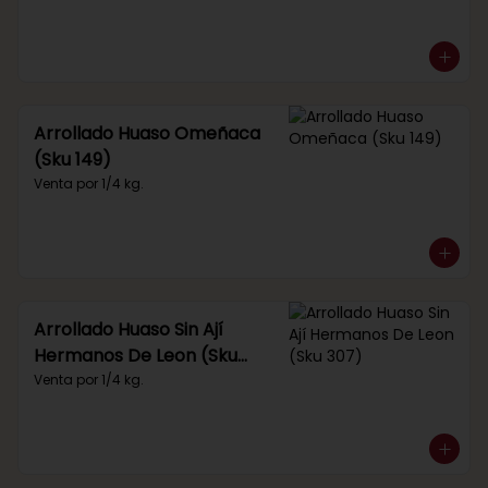
Arrollado Huaso Omeñaca
(Sku 149)
Venta por 1/4 kg.
Arrollado Huaso Sin Ají
Hermanos De Leon (Sku
307)
Venta por 1/4 kg.