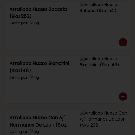
Arrollado Huaso Babaria
(Sku 252)
Venta por 1/4 kg.
Arrollado Huaso Bianchini
(Sku 146)
Venta por 1/4 kg.
Arrollado Huaso Con Ají
Hermanos De Leon (Sku
292)
Venta por 1/4 kg.