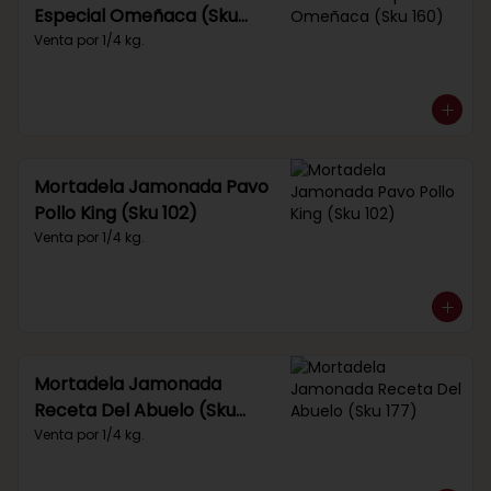
Especial Omeñaca (Sku
160)
Venta por 1/4 kg.
Mortadela Jamonada Pavo
Pollo King (Sku 102)
Venta por 1/4 kg.
Mortadela Jamonada
Receta Del Abuelo (Sku
177)
Venta por 1/4 kg.