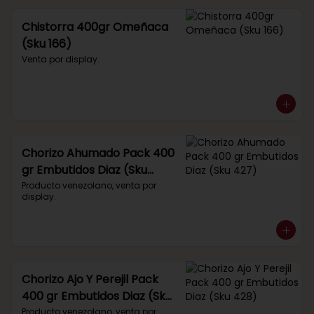
Chistorra 400gr Omeñaca
(Sku 166)
Venta por display.
Chorizo Ahumado Pack 400
gr Embutidos Diaz (Sku
427)
Producto venezolano, venta por 
display.
Chorizo Ajo Y Perejil Pack
400 gr Embutidos Diaz (Sku
428)
Producto venezolano, venta por 