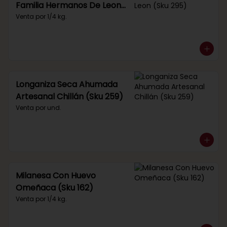
Familia Hermanos De Leon
(Sku 295)
Venta por 1/4 kg.
Longaniza Seca Ahumada
Artesanal Chillán (Sku 259)
Venta por und.
Milanesa Con Huevo
Omeñaca (Sku 162)
Venta por 1/4 kg.