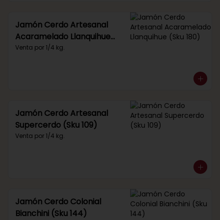
Jamón Cerdo Artesanal
Acaramelado Llanquihue
(Sku 180)
Venta por 1/4 kg.
Jamón Cerdo Artesanal
Supercerdo (Sku 109)
Venta por 1/4 kg.
Jamón Cerdo Colonial
Bianchini (Sku 144)