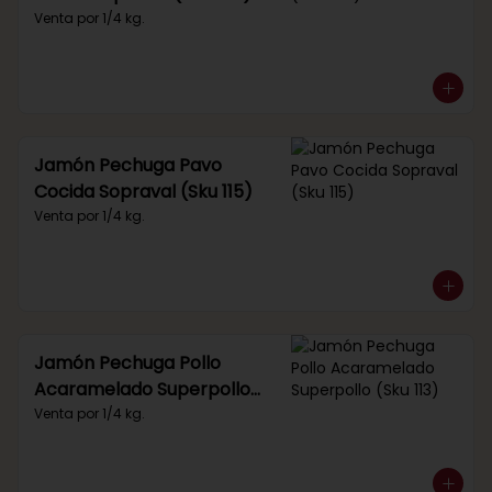
Venta por 1/4 kg.
Jamón Pechuga Pavo
Cocida Sopraval (Sku 115)
Venta por 1/4 kg.
Jamón Pechuga Pollo
Acaramelado Superpollo
(Sku 113)
Venta por 1/4 kg.