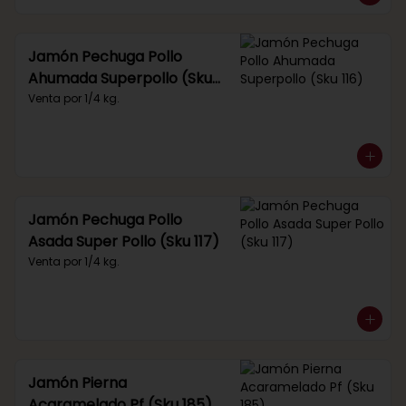
Jamón Pechuga Pollo
Ahumada Superpollo (Sku
116)
Venta por 1/4 kg.
Jamón Pechuga Pollo
Asada Super Pollo (Sku 117)
Venta por 1/4 kg.
Jamón Pierna
Acaramelado Pf (Sku 185)