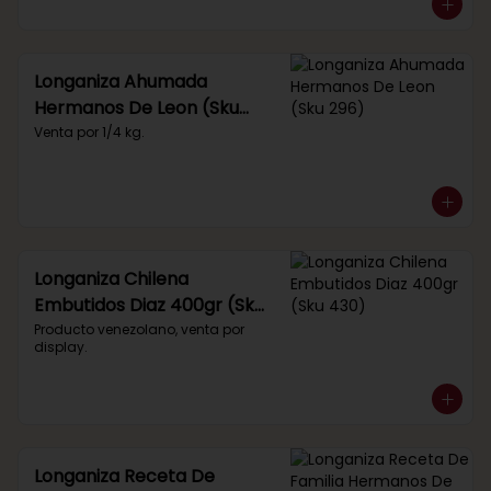
Longaniza Ahumada
Hermanos De Leon (Sku
296)
Venta por 1/4 kg.
Longaniza Chilena
Embutidos Diaz 400gr (Sku
430)
Producto venezolano, venta por 
display.
Longaniza Receta De