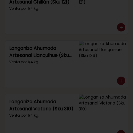
Artesanal Chillán (Sku 121)
Venta por 1/4 kg.
Longaniza Ahumada
Artesanal Llanquihue (Sku
136)
Venta por 1/4 kg
Longaniza Ahumada
Artesanal Victoria (Sku 310)
Venta por 1/4 kg.