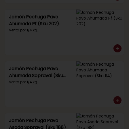
Jamón Pechuga Pavo
Ahumada Pf (Sku 202)
Venta por 1/4 kg.
Jamón Pechuga Pavo
Ahumada Sopraval (Sku
114)
Venta por 1/4 kg.
Jamón Pechuga Pavo
Asada Sopraval (Sku 188)