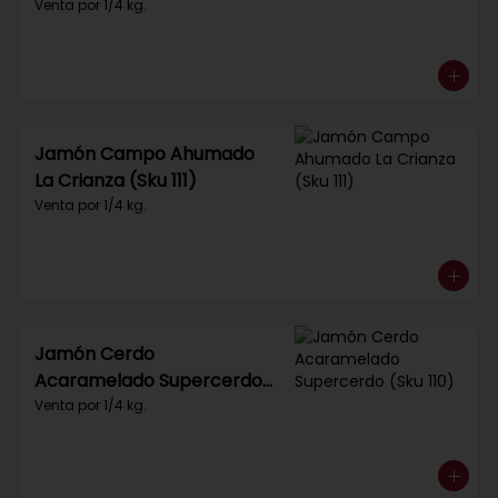
Venta por 1/4 kg.
Jamón Campo Ahumado
La Crianza (Sku 111)
Venta por 1/4 kg.
Jamón Cerdo
Acaramelado Supercerdo
(Sku 110)
Venta por 1/4 kg.