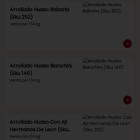
Arrollado Huaso Babaria
(Sku 252)
Venta por 1/4 kg.
Arrollado Huaso Bianchini
(Sku 146)
Venta por 1/4 kg.
Arrollado Huaso Con Ají
Hermanos De Leon (Sku
292)
Venta por 1/4 kg.