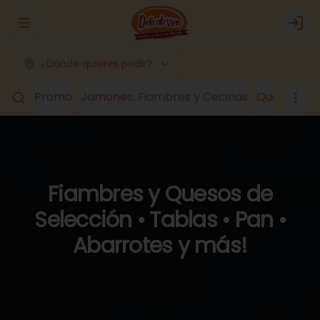
Abrir menu de navegación
Logi
¿Dónde quieres pedir?
Promo
Jamones, Fiambres y Cecinas
Quesos
Lá
Fiambres y Quesos de
Selección • Tablas • Pan •
Abarrotes y más!