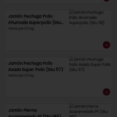
Jamón Pechuga Pollo
Ahumada Superpollo (Sku
116)
Venta por 1/4 kg.
Jamón Pechuga Pollo
Asada Super Pollo (Sku 117)
Venta por 1/4 kg.
Jamón Pierna
Acaramelado Pf (Sku 185)