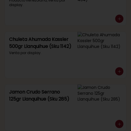
434)
Producto venezolano, venta por 
display.
Chuleta Ahumada Kassler
500gr Llanquihue (Sku 1142)
Venta por display.
Jamon Crudo Serrano
125gr Llanquihue (Sku 285)