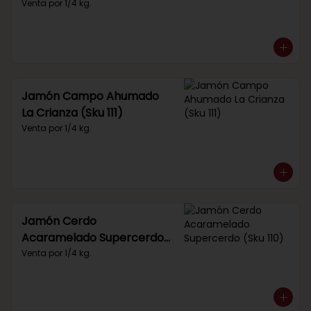
Venta por 1/4 kg.
Jamón Campo Ahumado
La Crianza (Sku 111)
Venta por 1/4 kg.
Jamón Cerdo
Acaramelado Supercerdo
(Sku 110)
Venta por 1/4 kg.