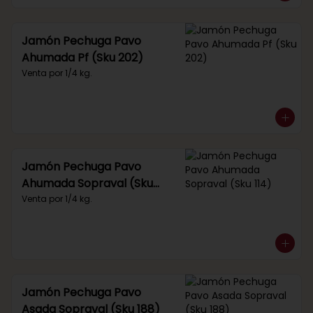
Jamón Pechuga Pavo
Ahumada Pf (Sku 202)
Venta por 1/4 kg.
Jamón Pechuga Pavo
Ahumada Sopraval (Sku
114)
Venta por 1/4 kg.
Jamón Pechuga Pavo
Asada Sopraval (Sku 188)