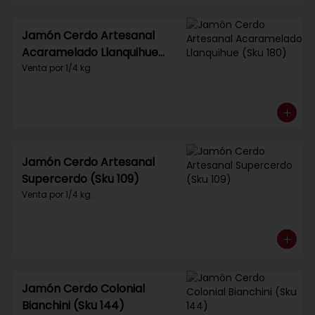
Jamón Cerdo Artesanal
Acaramelado Llanquihue
(Sku 180)
Venta por 1/4 kg.
Jamón Cerdo Artesanal
Supercerdo (Sku 109)
Venta por 1/4 kg.
Jamón Cerdo Colonial
Bianchini (Sku 144)