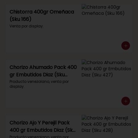
Chistorra 400gr Omeñaca
(Sku 166)
Venta por display.
Chorizo Ahumado Pack 400
gr Embutidos Diaz (Sku
427)
Producto venezolano, venta por 
display.
Chorizo Ajo Y Perejil Pack
400 gr Embutidos Diaz (Sku
428)
Producto venezolano, venta por 