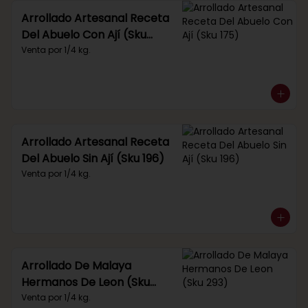
Arrollado Artesanal Receta
Del Abuelo Con Ají (Sku
175)
Venta por 1/4 kg.
Arrollado Artesanal Receta
Del Abuelo Sin Ají (Sku 196)
Venta por 1/4 kg.
Arrollado De Malaya
Hermanos De Leon (Sku
293)
Venta por 1/4 kg.