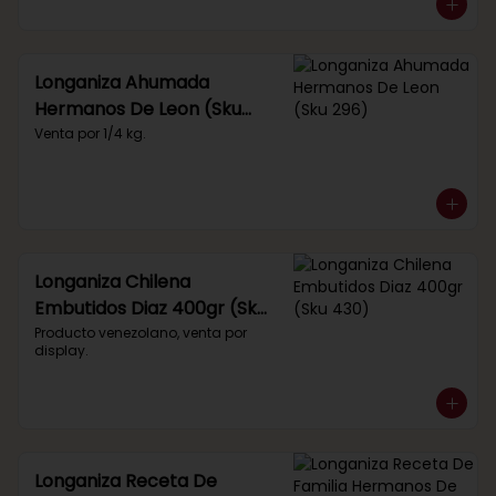
Longaniza Ahumada
Hermanos De Leon (Sku
296)
Venta por 1/4 kg.
Longaniza Chilena
Embutidos Diaz 400gr (Sku
430)
Producto venezolano, venta por 
display.
Longaniza Receta De