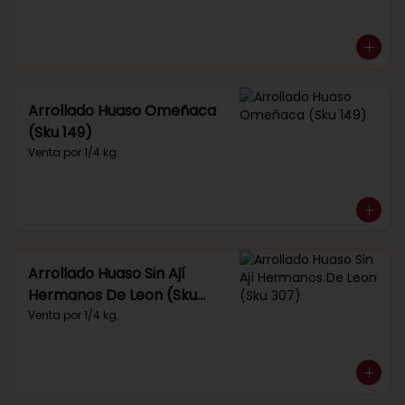
Arrollado Huaso Omeñaca
(Sku 149)
Venta por 1/4 kg.
Arrollado Huaso Sin Ají
Hermanos De Leon (Sku
307)
Venta por 1/4 kg.