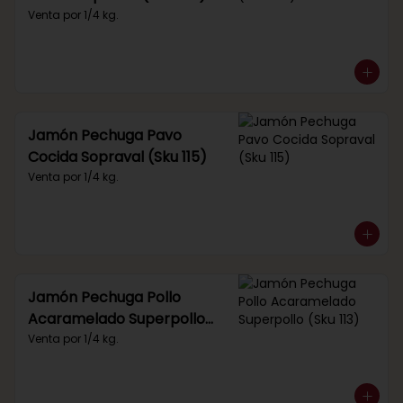
Venta por 1/4 kg.
Jamón Pechuga Pavo
Cocida Sopraval (Sku 115)
Venta por 1/4 kg.
Jamón Pechuga Pollo
Acaramelado Superpollo
(Sku 113)
Venta por 1/4 kg.