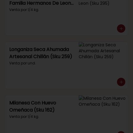
Familia Hermanos De Leon
(Sku 295)
Venta por 1/4 kg.
Longaniza Seca Ahumada
Artesanal Chillán (Sku 259)
Venta por und.
Milanesa Con Huevo
Omeñaca (Sku 162)
Venta por 1/4 kg.