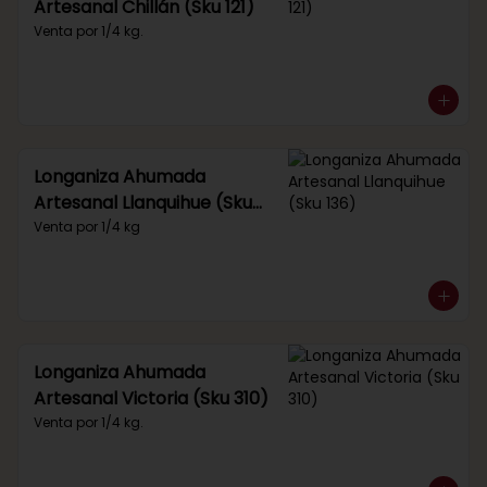
Artesanal Chillán (Sku 121)
Venta por 1/4 kg.
Longaniza Ahumada
Artesanal Llanquihue (Sku
136)
Venta por 1/4 kg
Longaniza Ahumada
Artesanal Victoria (Sku 310)
Venta por 1/4 kg.