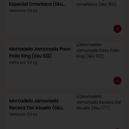
Especial Omeñaca (Sku
160)
Venta por 1/4 kg.
Mortadela Jamonada Pavo
Pollo King (Sku 102)
Venta por 1/4 kg.
Mortadela Jamonada
Receta Del Abuelo (Sku
177)
Venta por 1/4 kg.