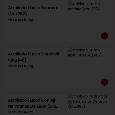
Arrollado Huaso Babaria
(Sku 252)
Venta por 1/4 kg.
Arrollado Huaso Bianchini
(Sku 146)
Venta por 1/4 kg.
Arrollado Huaso Con Ají
Hermanos De Leon (Sku
292)
Venta por 1/4 kg.