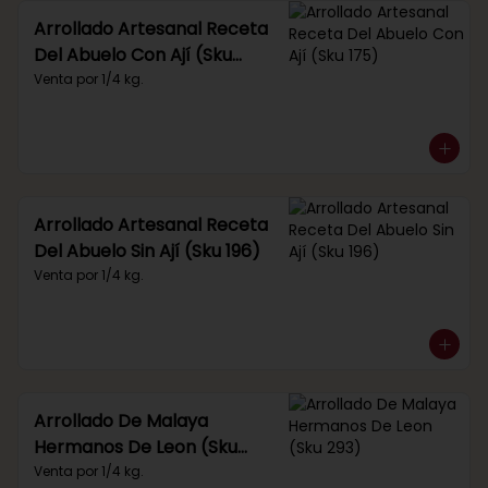
Arrollado Artesanal Receta
Del Abuelo Con Ají (Sku
175)
Venta por 1/4 kg.
Arrollado Artesanal Receta
Del Abuelo Sin Ají (Sku 196)
Venta por 1/4 kg.
Arrollado De Malaya
Hermanos De Leon (Sku
293)
Venta por 1/4 kg.