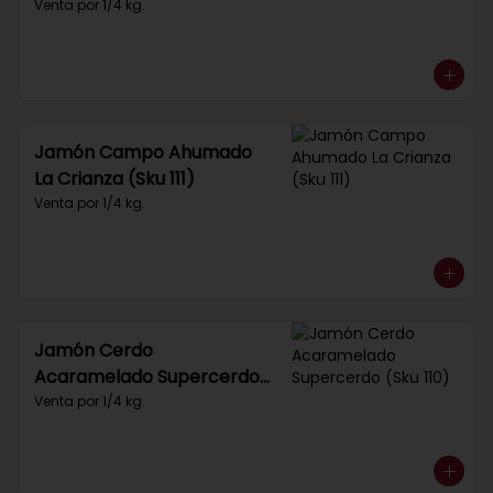
Venta por 1/4 kg.
Jamón Campo Ahumado
La Crianza (Sku 111)
Venta por 1/4 kg.
Jamón Cerdo
Acaramelado Supercerdo
(Sku 110)
Venta por 1/4 kg.