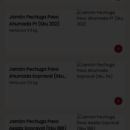
Jamón Pechuga Pavo
Ahumada Pf (Sku 202)
Venta por 1/4 kg.
Jamón Pechuga Pavo
Ahumada Sopraval (Sku
114)
Venta por 1/4 kg.
Jamón Pechuga Pavo
Asada Sopraval (Sku 188)