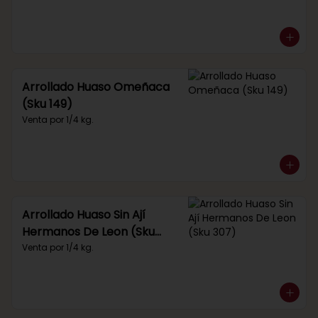
Arrollado Huaso Omeñaca
(Sku 149)
Venta por 1/4 kg.
Arrollado Huaso Sin Ají
Hermanos De Leon (Sku
307)
Venta por 1/4 kg.