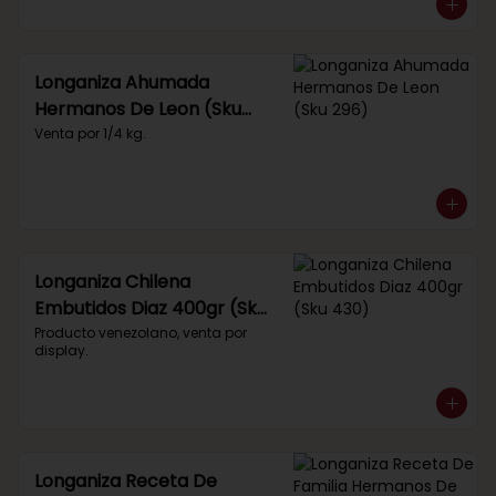
Longaniza Ahumada
Hermanos De Leon (Sku
296)
Venta por 1/4 kg.
Longaniza Chilena
Embutidos Diaz 400gr (Sku
430)
Producto venezolano, venta por 
display.
Longaniza Receta De