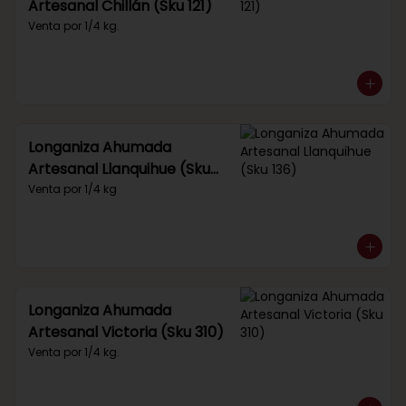
Artesanal Chillán (Sku 121)
Venta por 1/4 kg.
Longaniza Ahumada
Artesanal Llanquihue (Sku
136)
Venta por 1/4 kg
Longaniza Ahumada
Artesanal Victoria (Sku 310)
Venta por 1/4 kg.