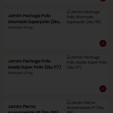
Jamón Pechuga Pollo
Ahumada Superpollo (Sku
116)
Venta por 1/4 kg.
Jamón Pechuga Pollo
Asada Super Pollo (Sku 117)
Venta por 1/4 kg.
Jamón Pierna
Acaramelado Pf (Sku 185)