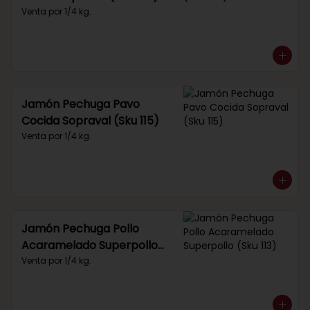
Venta por 1/4 kg.
Jamón Pechuga Pavo
Cocida Sopraval (Sku 115)
Venta por 1/4 kg.
Jamón Pechuga Pollo
Acaramelado Superpollo
(Sku 113)
Venta por 1/4 kg.