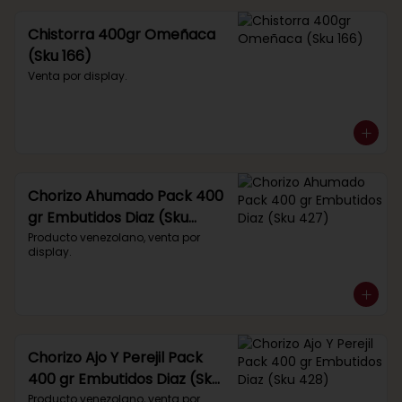
Chistorra 400gr Omeñaca
(Sku 166)
Venta por display.
Chorizo Ahumado Pack 400
gr Embutidos Diaz (Sku
427)
Producto venezolano, venta por 
display.
Chorizo Ajo Y Perejil Pack
400 gr Embutidos Diaz (Sku
428)
Producto venezolano, venta por 