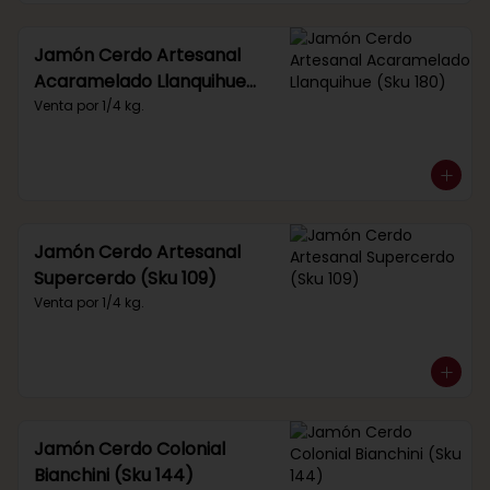
Jamón Cerdo Artesanal
Acaramelado Llanquihue
(Sku 180)
Venta por 1/4 kg.
Jamón Cerdo Artesanal
Supercerdo (Sku 109)
Venta por 1/4 kg.
Jamón Cerdo Colonial
Bianchini (Sku 144)