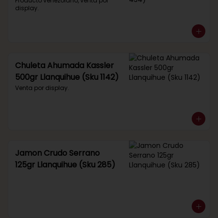
434)
Producto venezolano, venta por 
display.
Chuleta Ahumada Kassler
500gr Llanquihue (Sku 1142)
Venta por display.
Jamon Crudo Serrano
125gr Llanquihue (Sku 285)