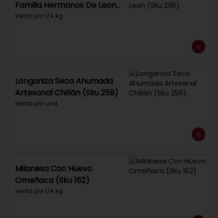
Familia Hermanos De Leon
(Sku 295)
Venta por 1/4 kg.
Longaniza Seca Ahumada
Artesanal Chillán (Sku 259)
Venta por und.
Milanesa Con Huevo
Omeñaca (Sku 162)
Venta por 1/4 kg.