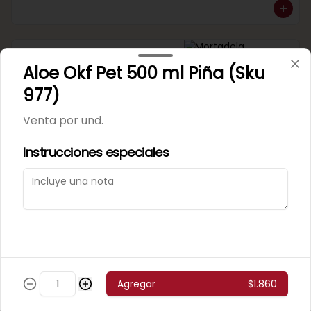
Mortadela Jamonada
Aloe Okf Pet 500 ml Piña (Sku
Supercerdo (Sku 101)
Venta por 1/4 kg.
977)
Venta por und.
Instrucciones especiales
Mortadela Jamonada
Superpollo (Sku 100)
Venta por 1/4 kg.
Agregar
$1.860
Mortadela Lisa Omeñaca