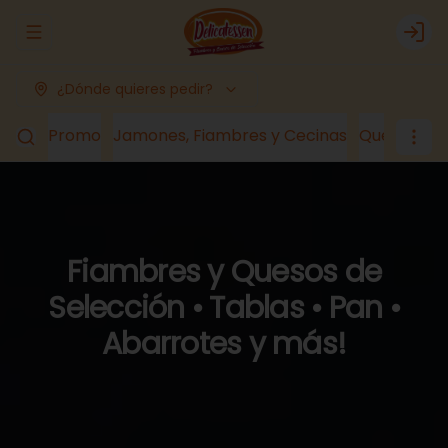
Abrir menu de navegación
Logi
¿Dónde quieres pedir?
Promo
Jamones, Fiambres y Cecinas
Quesos
Lá
Fiambres y Quesos de
Selección • Tablas • Pan •
Abarrotes y más!