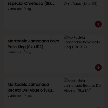
Especial Omeñaca (Sku
160)
Venta por 1/4 kg.
Mortadela Jamonada Pavo
Pollo King (Sku 102)
Venta por 1/4 kg.
Mortadela Jamonada
Receta Del Abuelo (Sku
177)
Venta por 1/4 kg.