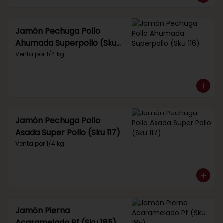
Jamón Pechuga Pollo
Ahumada Superpollo (Sku
116)
Venta por 1/4 kg.
Jamón Pechuga Pollo
Asada Super Pollo (Sku 117)
Venta por 1/4 kg.
Jamón Pierna
Acaramelado Pf (Sku 185)