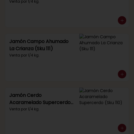
Venta por 1/4 kg.
Jamón Campo Ahumado
La Crianza (Sku 111)
Venta por 1/4 kg.
Jamón Cerdo
Acaramelado Supercerdo
(Sku 110)
Venta por 1/4 kg.