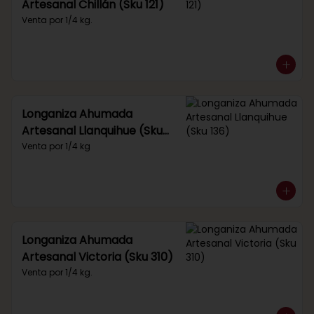
Artesanal Chillán (Sku 121)
Venta por 1/4 kg.
Longaniza Ahumada
Artesanal Llanquihue (Sku
136)
Venta por 1/4 kg
Longaniza Ahumada
Artesanal Victoria (Sku 310)
Venta por 1/4 kg.