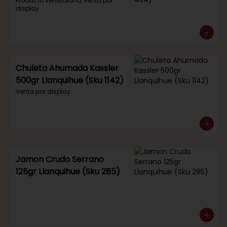
434)
Producto venezolano, venta por 
display.
Chuleta Ahumada Kassler
500gr Llanquihue (Sku 1142)
Venta por display.
Jamon Crudo Serrano
125gr Llanquihue (Sku 285)