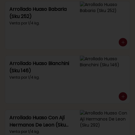
Arrollado Huaso Babaria
(Sku 252)
Venta por 1/4 kg.
Arrollado Huaso Bianchini
(Sku 146)
Venta por 1/4 kg.
Arrollado Huaso Con Ají
Hermanos De Leon (Sku
292)
Venta por 1/4 kg.