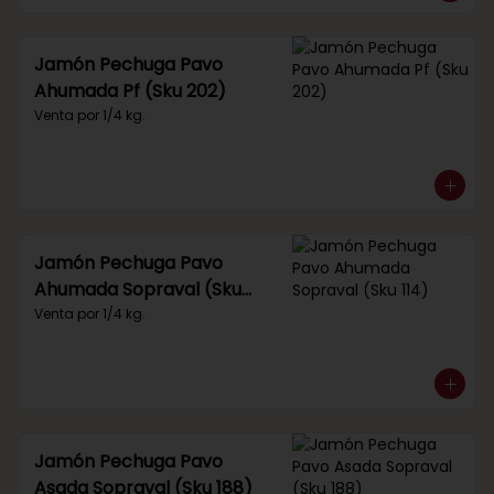
Jamón Pechuga Pavo
Ahumada Pf (Sku 202)
Venta por 1/4 kg.
Jamón Pechuga Pavo
Ahumada Sopraval (Sku
114)
Venta por 1/4 kg.
Jamón Pechuga Pavo
Asada Sopraval (Sku 188)