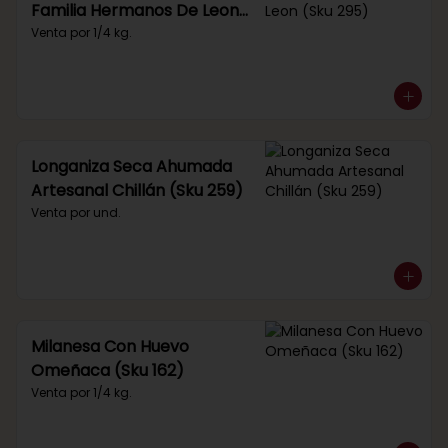
Familia Hermanos De Leon
(Sku 295)
Venta por 1/4 kg.
Longaniza Seca Ahumada
Artesanal Chillán (Sku 259)
Venta por und.
Milanesa Con Huevo
Omeñaca (Sku 162)
Venta por 1/4 kg.