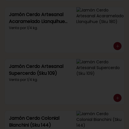
Jamón Cerdo Artesanal
Acaramelado Llanquihue
(Sku 180)
Venta por 1/4 kg.
Jamón Cerdo Artesanal
Supercerdo (Sku 109)
Venta por 1/4 kg.
Jamón Cerdo Colonial
Bianchini (Sku 144)