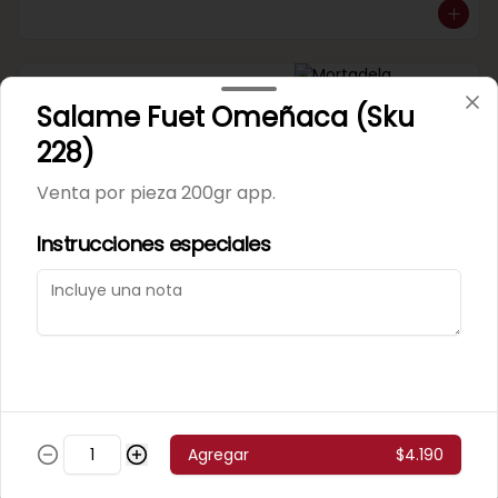
Mortadela Jamonada
Salame Fuet Omeñaca (Sku
Supercerdo (Sku 101)
Venta por 1/4 kg.
228)
Venta por pieza 200gr app.
Instrucciones especiales
Mortadela Jamonada
Superpollo (Sku 100)
Venta por 1/4 kg.
Agregar
$4.190
Mortadela Lisa Omeñaca