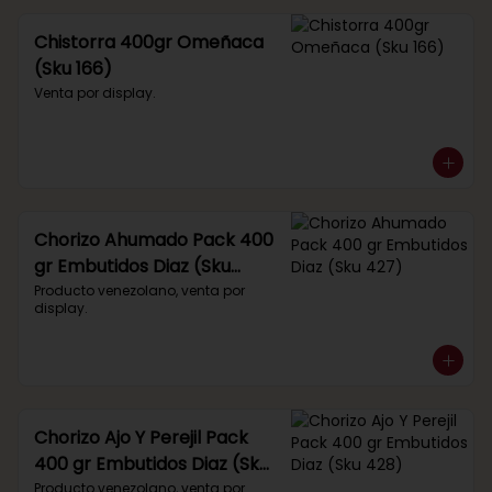
Chistorra 400gr Omeñaca
(Sku 166)
Venta por display.
Chorizo Ahumado Pack 400
gr Embutidos Diaz (Sku
427)
Producto venezolano, venta por 
display.
Chorizo Ajo Y Perejil Pack
400 gr Embutidos Diaz (Sku
428)
Producto venezolano, venta por 