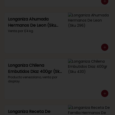
Longaniza Ahumada
Hermanos De Leon (Sku
296)
Venta por 1/4 kg.
Longaniza Chilena
Embutidos Diaz 400gr (Sku
430)
Producto venezolano, venta por 
display.
Longaniza Receta De