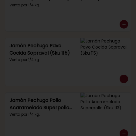
Venta por 1/4 kg.
Jamón Pechuga Pavo
Cocida Sopraval (Sku 115)
Venta por 1/4 kg.
Jamón Pechuga Pollo
Acaramelado Superpollo
(Sku 113)
Venta por 1/4 kg.