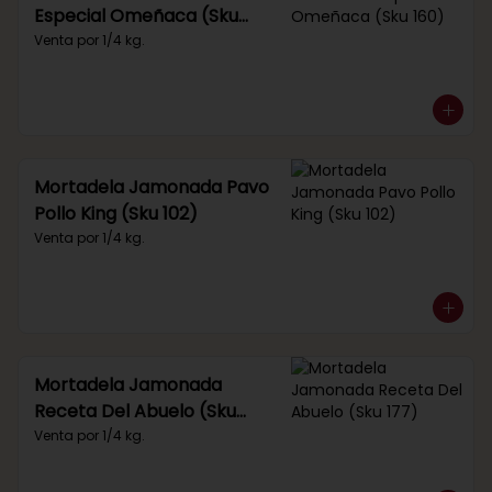
Especial Omeñaca (Sku
160)
Venta por 1/4 kg.
Mortadela Jamonada Pavo
Pollo King (Sku 102)
Venta por 1/4 kg.
Mortadela Jamonada
Receta Del Abuelo (Sku
177)
Venta por 1/4 kg.