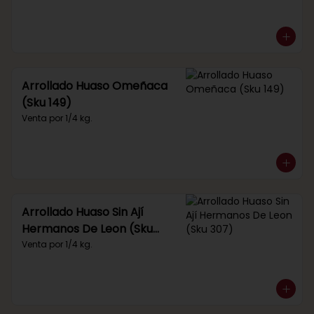
Arrollado Huaso Omeñaca
(Sku 149)
Venta por 1/4 kg.
Arrollado Huaso Sin Ají
Hermanos De Leon (Sku
307)
Venta por 1/4 kg.