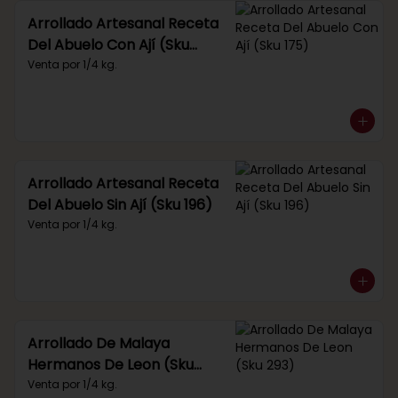
Arrollado Artesanal Receta
Del Abuelo Con Ají (Sku
175)
Venta por 1/4 kg.
Arrollado Artesanal Receta
Del Abuelo Sin Ají (Sku 196)
Venta por 1/4 kg.
Arrollado De Malaya
Hermanos De Leon (Sku
293)
Venta por 1/4 kg.