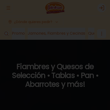
Abrir menu de navegación
Logi
¿Dónde quieres pedir?
Promo
Jamones, Fiambres y Cecinas
Quesos
Lá
Fiambres y Quesos de
Selección • Tablas • Pan •
Abarrotes y más!