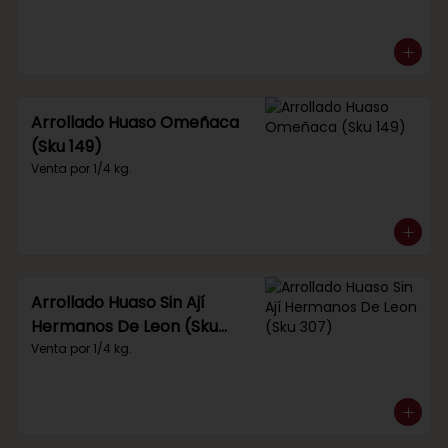
Arrollado Huaso Omeñaca
(Sku 149)
Venta por 1/4 kg.
Arrollado Huaso Sin Ají
Hermanos De Leon (Sku
307)
Venta por 1/4 kg.