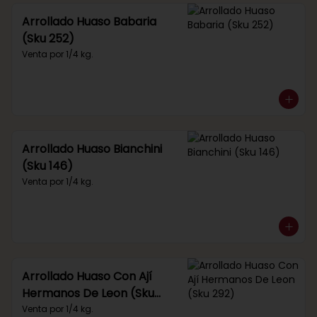
Arrollado Huaso Babaria
(Sku 252)
Venta por 1/4 kg.
Arrollado Huaso Bianchini
(Sku 146)
Venta por 1/4 kg.
Arrollado Huaso Con Ají
Hermanos De Leon (Sku
292)
Venta por 1/4 kg.