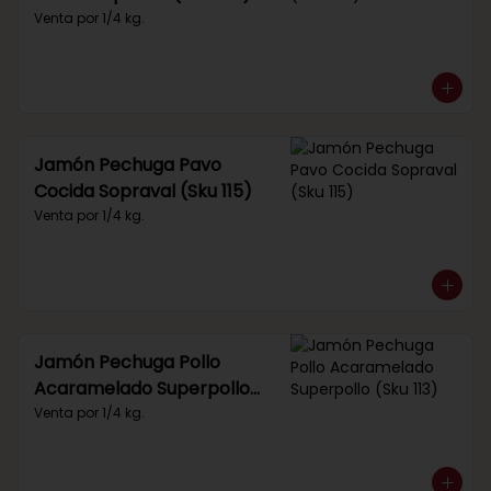
Venta por 1/4 kg.
Jamón Pechuga Pavo
Cocida Sopraval (Sku 115)
Venta por 1/4 kg.
Jamón Pechuga Pollo
Acaramelado Superpollo
(Sku 113)
Venta por 1/4 kg.