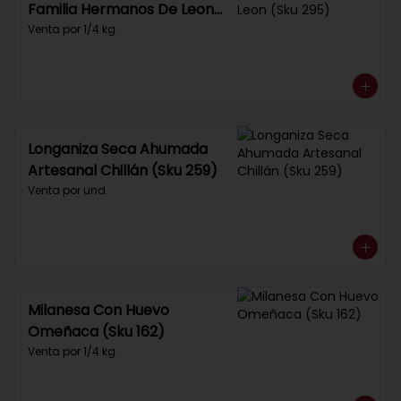
Familia Hermanos De Leon
(Sku 295)
Venta por 1/4 kg.
Longaniza Seca Ahumada
Artesanal Chillán (Sku 259)
Venta por und.
Milanesa Con Huevo
Omeñaca (Sku 162)
Venta por 1/4 kg.