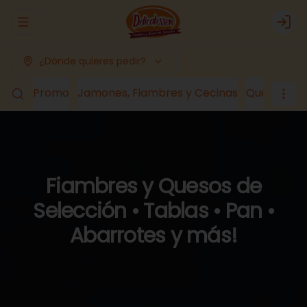
Abrir menu de navegación
Logi
¿Dónde quieres pedir?
Promo
Jamones, Fiambres y Cecinas
Quesos
Lá
Fiambres y Quesos de
Selección • Tablas • Pan •
Abarrotes y más!