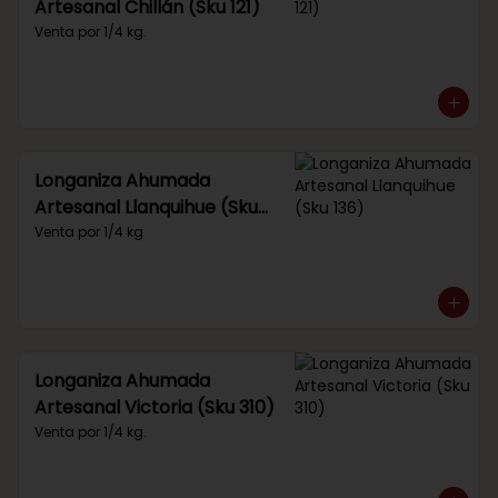
Artesanal Chillán (Sku 121)
Venta por 1/4 kg.
Longaniza Ahumada
Artesanal Llanquihue (Sku
136)
Venta por 1/4 kg
Longaniza Ahumada
Artesanal Victoria (Sku 310)
Venta por 1/4 kg.