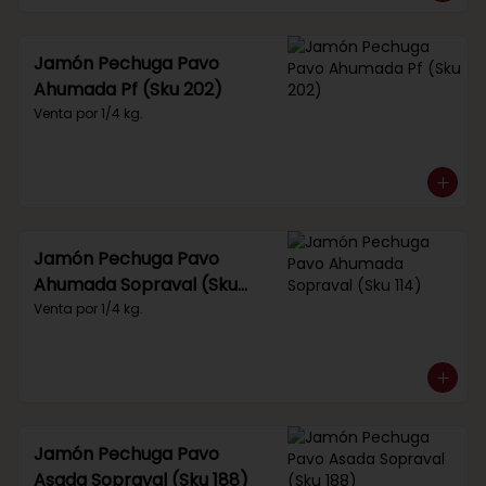
Jamón Pechuga Pavo
Ahumada Pf (Sku 202)
Venta por 1/4 kg.
Jamón Pechuga Pavo
Ahumada Sopraval (Sku
114)
Venta por 1/4 kg.
Jamón Pechuga Pavo
Asada Sopraval (Sku 188)