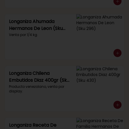
Longaniza Ahumada
Hermanos De Leon (Sku
296)
Venta por 1/4 kg.
Longaniza Chilena
Embutidos Diaz 400gr (Sku
430)
Producto venezolano, venta por 
display.
Longaniza Receta De