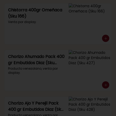
Chistorra 400gr Omeñaca
(Sku 166)
Venta por display.
Chorizo Ahumado Pack 400
gr Embutidos Diaz (Sku
427)
Producto venezolano, venta por 
display.
Chorizo Ajo Y Perejil Pack
400 gr Embutidos Diaz (Sku
428)
Producto venezolano, venta por 