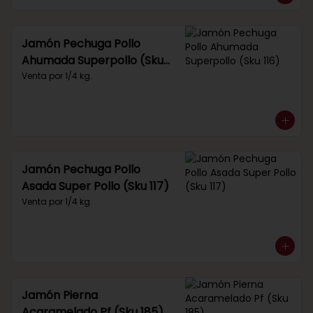
Jamón Pechuga Pollo
Ahumada Superpollo (Sku
116)
Venta por 1/4 kg.
Jamón Pechuga Pollo
Asada Super Pollo (Sku 117)
Venta por 1/4 kg.
Jamón Pierna
Acaramelado Pf (Sku 185)