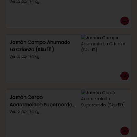
Venta por 1/4 kg.
Jamón Campo Ahumado
La Crianza (Sku 111)
Venta por 1/4 kg.
Jamón Cerdo
Acaramelado Supercerdo
(Sku 110)
Venta por 1/4 kg.