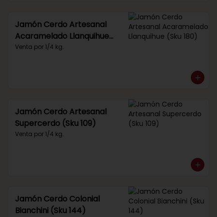
Jamón Cerdo Artesanal
Acaramelado Llanquihue
(Sku 180)
Venta por 1/4 kg.
Jamón Cerdo Artesanal
Supercerdo (Sku 109)
Venta por 1/4 kg.
Jamón Cerdo Colonial
Bianchini (Sku 144)