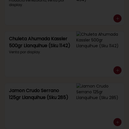
434)
Producto venezolano, venta por 
display.
Chuleta Ahumada Kassler
500gr Llanquihue (Sku 1142)
Venta por display.
Jamon Crudo Serrano
125gr Llanquihue (Sku 285)