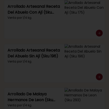
Arrollado Artesanal Receta
Del Abuelo Con Ají (Sku
175)
Venta por 1/4 kg.
Arrollado Artesanal Receta
Del Abuelo Sin Ají (Sku 196)
Venta por 1/4 kg.
Arrollado De Malaya
Hermanos De Leon (Sku
293)
Venta por 1/4 kg.