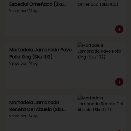
Especial Omeñaca (Sku
160)
Venta por 1/4 kg.
Mortadela Jamonada Pavo
Pollo King (Sku 102)
Venta por 1/4 kg.
Mortadela Jamonada
Receta Del Abuelo (Sku
177)
Venta por 1/4 kg.