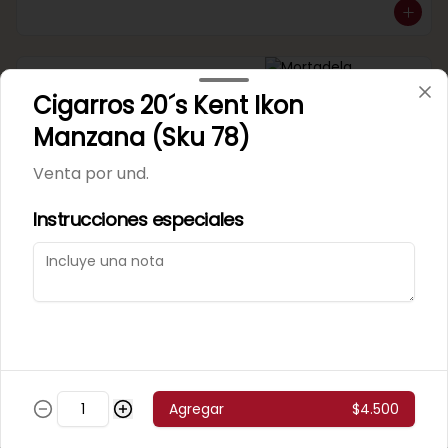
Mortadela Jamonada
Cigarros 20´s Kent Ikon
Supercerdo (Sku 101)
Venta por 1/4 kg.
Manzana (Sku 78)
Venta por und.
Instrucciones especiales
Mortadela Jamonada
Superpollo (Sku 100)
Venta por 1/4 kg.
Agregar
$4.500
Mortadela Lisa Omeñaca