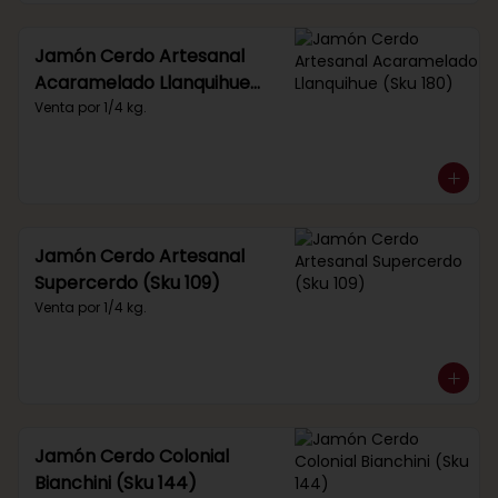
Jamón Cerdo Artesanal
Acaramelado Llanquihue
(Sku 180)
Venta por 1/4 kg.
Jamón Cerdo Artesanal
Supercerdo (Sku 109)
Venta por 1/4 kg.
Jamón Cerdo Colonial
Bianchini (Sku 144)