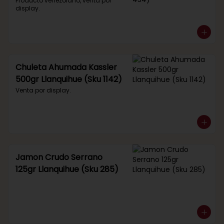
434)
Producto venezolano, venta por 
display.
Chuleta Ahumada Kassler
500gr Llanquihue (Sku 1142)
Venta por display.
Jamon Crudo Serrano
125gr Llanquihue (Sku 285)