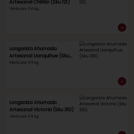
Artesanal Chillán (Sku 121)
Venta por 1/4 kg.
Longaniza Ahumada
Artesanal Llanquihue (Sku
136)
Venta por 1/4 kg
Longaniza Ahumada
Artesanal Victoria (Sku 310)
Venta por 1/4 kg.