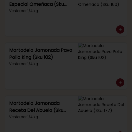
Especial Omeñaca (Sku
160)
Venta por 1/4 kg.
Mortadela Jamonada Pavo
Pollo King (Sku 102)
Venta por 1/4 kg.
Mortadela Jamonada
Receta Del Abuelo (Sku
177)
Venta por 1/4 kg.