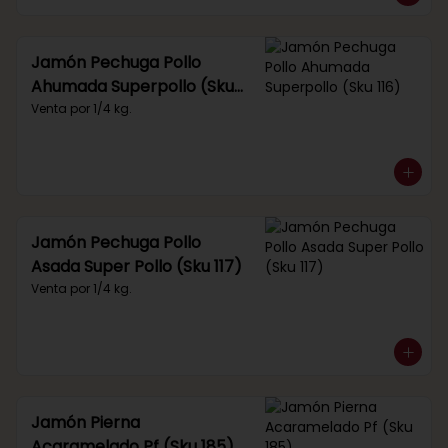
Jamón Pechuga Pollo
Ahumada Superpollo (Sku
116)
Venta por 1/4 kg.
Jamón Pechuga Pollo
Asada Super Pollo (Sku 117)
Venta por 1/4 kg.
Jamón Pierna
Acaramelado Pf (Sku 185)