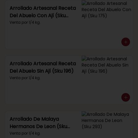
Arrollado Artesanal Receta
Del Abuelo Con Ají (Sku
175)
Venta por 1/4 kg.
Arrollado Artesanal Receta
Del Abuelo Sin Ají (Sku 196)
Venta por 1/4 kg.
Arrollado De Malaya
Hermanos De Leon (Sku
293)
Venta por 1/4 kg.