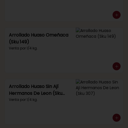
Arrollado Huaso Omeñaca
(Sku 149)
Venta por 1/4 kg.
Arrollado Huaso Sin Ají
Hermanos De Leon (Sku
307)
Venta por 1/4 kg.