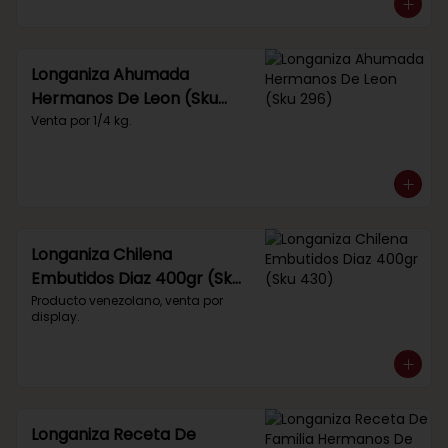
Longaniza Ahumada
Hermanos De Leon (Sku
296)
Venta por 1/4 kg.
Longaniza Chilena
Embutidos Diaz 400gr (Sku
430)
Producto venezolano, venta por 
display.
Longaniza Receta De