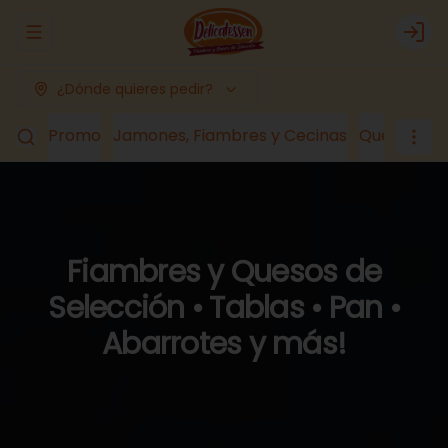
Abrir menu de navegación
Logi
¿Dónde quieres pedir?
Promo
Jamones, Fiambres y Cecinas
Quesos
Lá
Fiambres y Quesos de
Selección • Tablas • Pan •
Abarrotes y más!