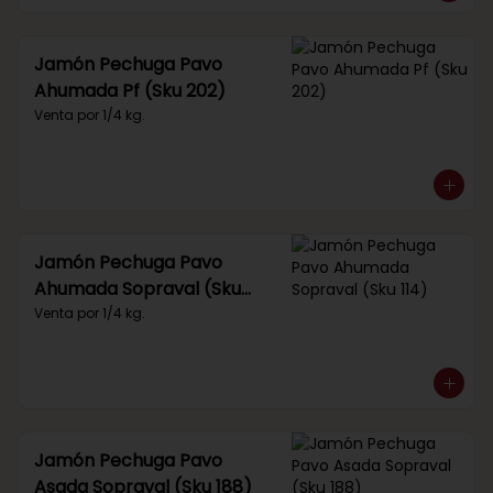
Jamón Pechuga Pavo
Ahumada Pf (Sku 202)
Venta por 1/4 kg.
Jamón Pechuga Pavo
Ahumada Sopraval (Sku
114)
Venta por 1/4 kg.
Jamón Pechuga Pavo
Asada Sopraval (Sku 188)