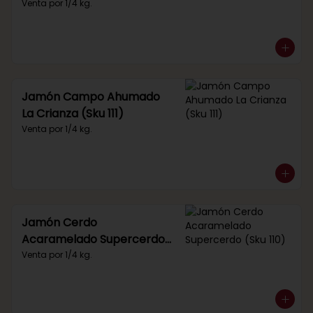
Venta por 1/4 kg.
Jamón Campo Ahumado
La Crianza (Sku 111)
Venta por 1/4 kg.
Jamón Cerdo
Acaramelado Supercerdo
(Sku 110)
Venta por 1/4 kg.