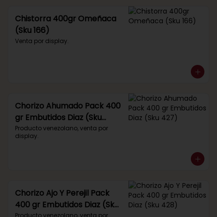
Chistorra 400gr Omeñaca
(Sku 166)
Venta por display.
Chorizo Ahumado Pack 400
gr Embutidos Diaz (Sku
427)
Producto venezolano, venta por 
display.
Chorizo Ajo Y Perejil Pack
400 gr Embutidos Diaz (Sku
428)
Producto venezolano, venta por 