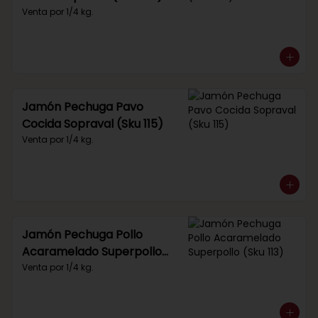
Venta por 1/4 kg.
Jamón Pechuga Pavo
Cocida Sopraval (Sku 115)
Venta por 1/4 kg.
Jamón Pechuga Pollo
Acaramelado Superpollo
(Sku 113)
Venta por 1/4 kg.