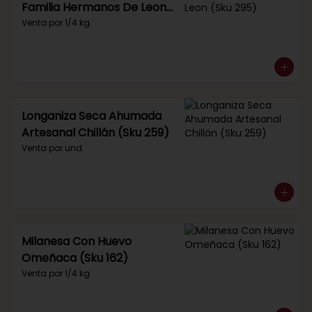
Familia Hermanos De Leon
(Sku 295)
Venta por 1/4 kg.
Longaniza Seca Ahumada
Artesanal Chillán (Sku 259)
Venta por und.
Milanesa Con Huevo
Omeñaca (Sku 162)
Venta por 1/4 kg.