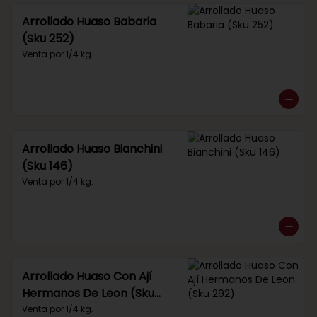
Arrollado Huaso Babaria
(Sku 252)
Venta por 1/4 kg.
Arrollado Huaso Bianchini
(Sku 146)
Venta por 1/4 kg.
Arrollado Huaso Con Ají
Hermanos De Leon (Sku
292)
Venta por 1/4 kg.