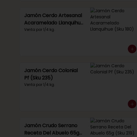
Jamón Cerdo Artesanal
Acaramelado Llanquihue
(Sku 180)
Venta por 1/4 kg.
Jamón Cerdo Colonial
Pf (Sku 235)
Venta por 1/4 kg.
Jamón Crudo Serrano
Receta Del Abuelo 65g