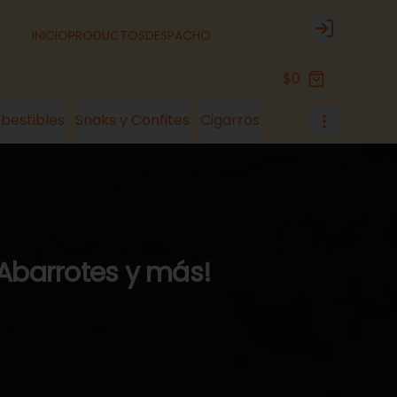
INICIO
PRODUCTOS
DESPACHO
Login
$0
bestibles
Snaks y Confites
Cigarros
 Abarrotes y más!