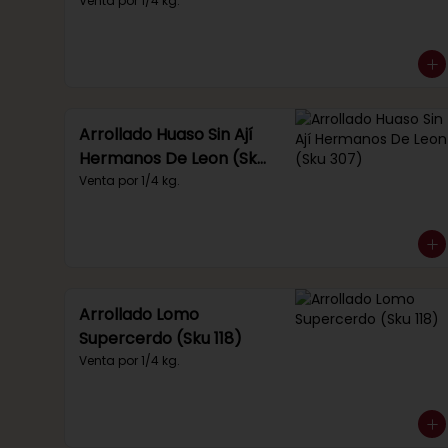
Venta por 1/4 kg.
Arrollado Huaso Sin Ají
Hermanos De Leon (Sku
307)
Venta por 1/4 kg.
Arrollado Lomo
Supercerdo (Sku 118)
Venta por 1/4 kg.