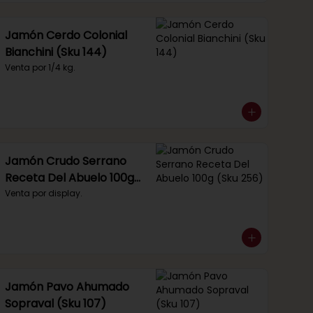
Jamón Cerdo Colonial
Bianchini (Sku 144)
Venta por 1/4 kg.
Jamón Crudo Serrano
Receta Del Abuelo 100g
(Sku 256)
Venta por display.
Jamón Pavo Ahumado
Sopraval (Sku 107)