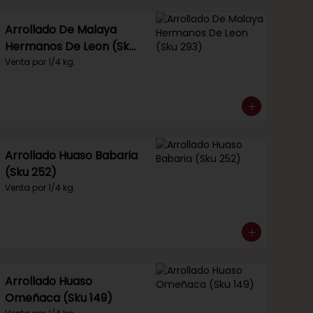
Arrollado De Malaya
Hermanos De Leon (Sku
293)
Venta por 1/4 kg.
Arrollado Huaso Babaria
(Sku 252)
Venta por 1/4 kg.
Arrollado Huaso
Omeñaca (Sku 149)