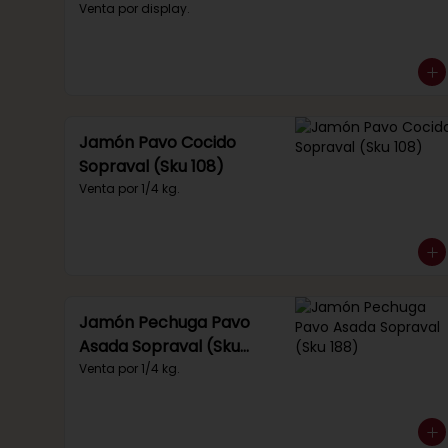
(Sku 219)
Venta por display.
Jamón Pavo Cocido
Sopraval (Sku 108)
Venta por 1/4 kg.
Jamón Pechuga Pavo
Asada Sopraval (Sku
188)
Venta por 1/4 kg.