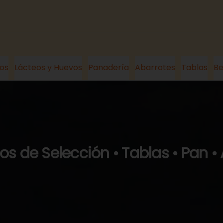
os
Lácteos y Huevos
Panadería
Abarrotes
Tablas
Be
s de Selección • Tablas • Pan •