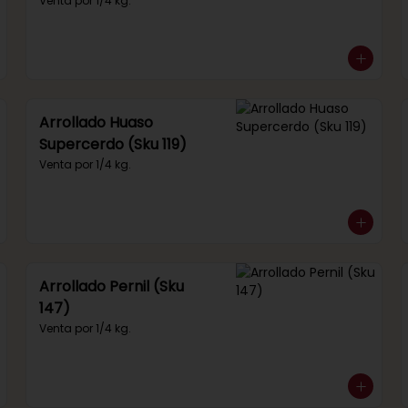
292)
Venta por 1/4 kg.
Arrollado Huaso
Supercerdo (Sku 119)
Venta por 1/4 kg.
Arrollado Pernil (Sku
147)
Venta por 1/4 kg.