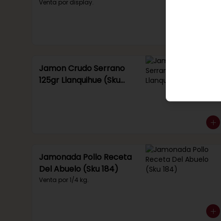
Venta por display.
Jamon Crudo Serrano
125gr Llanquihue (Sku
285)
Jamonada Pollo Receta
Del Abuelo (Sku 184)
Venta por 1/4 kg.