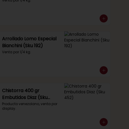
Venta por 1/4 kg.
Arrollado Lomo Especial
Bianchini (Sku 192)
Venta por 1/4 kg.
Chistorra 400 gr
Embutidos Diaz (Sku
452)
Producto venezolano, venta por 
display.