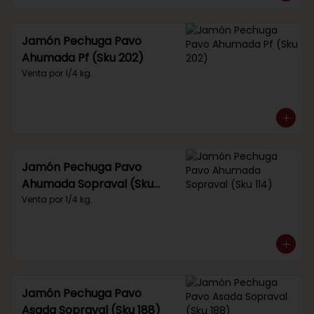
Jamón Pechuga Pavo
Ahumada Pf (Sku 202)
Venta por 1/4 kg.
Jamón Pechuga Pavo
Ahumada Sopraval (Sku
114)
Venta por 1/4 kg.
Jamón Pechuga Pavo
Asada Sopraval (Sku 188)