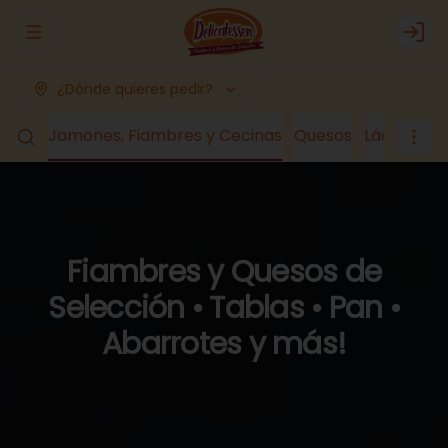
Abrir menu de navegación
Logi
¿Dónde quieres pedir?
romo
Jamones, Fiambres y Cecinas
Quesos
Lácteos y
Fiambres y Quesos de
Selección • Tablas • Pan •
Abarrotes y más!