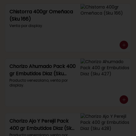
Chistorra 400gr Omeñaca
(Sku 166)
Venta por display.
Chorizo Ahumado Pack 400
gr Embutidos Diaz (Sku
427)
Producto venezolano, venta por 
display.
Chorizo Ajo Y Perejil Pack
400 gr Embutidos Diaz (Sku
428)
Producto venezolano, venta por 