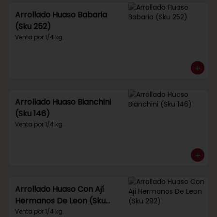
Arrollado Huaso Babaria
(Sku 252)
Venta por 1/4 kg.
Arrollado Huaso Bianchini
(Sku 146)
Venta por 1/4 kg.
Arrollado Huaso Con Ají
Hermanos De Leon (Sku
292)
Venta por 1/4 kg.