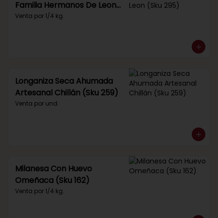
Familia Hermanos De Leon
(Sku 295)
Venta por 1/4 kg.
Longaniza Seca Ahumada
Artesanal Chillán (Sku 259)
Venta por und.
Milanesa Con Huevo
Omeñaca (Sku 162)
Venta por 1/4 kg.