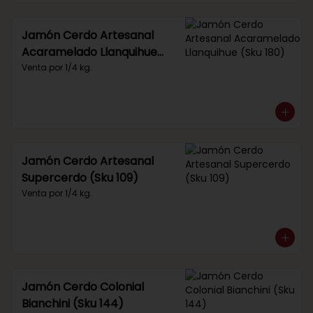
Jamón Cerdo Artesanal
Acaramelado Llanquihue
(Sku 180)
Venta por 1/4 kg.
Jamón Cerdo Artesanal
Supercerdo (Sku 109)
Venta por 1/4 kg.
Jamón Cerdo Colonial
Bianchini (Sku 144)