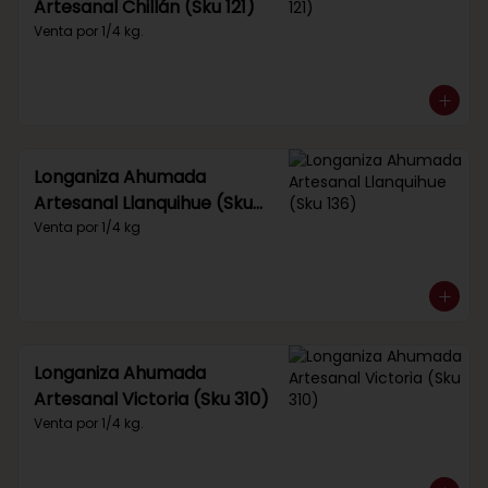
Artesanal Chillán (Sku 121)
Venta por 1/4 kg.
Longaniza Ahumada
Artesanal Llanquihue (Sku
136)
Venta por 1/4 kg
Longaniza Ahumada
Artesanal Victoria (Sku 310)
Venta por 1/4 kg.