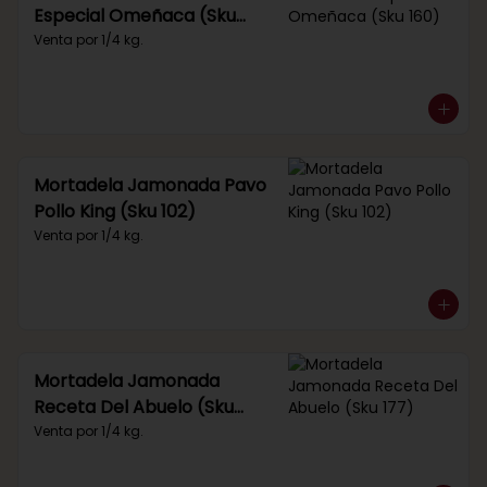
Especial Omeñaca (Sku
160)
Venta por 1/4 kg.
Mortadela Jamonada Pavo
Pollo King (Sku 102)
Venta por 1/4 kg.
Mortadela Jamonada
Receta Del Abuelo (Sku
177)
Venta por 1/4 kg.