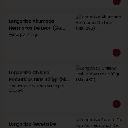
Longaniza Ahumada
Hermanos De Leon (Sku
296)
Venta por 1/4 kg.
Longaniza Chilena
Embutidos Diaz 400gr (Sku
430)
Producto venezolano, venta por 
display.
Longaniza Receta De