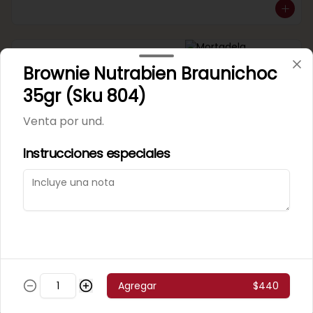
Mortadela Jamonada
Brownie Nutrabien Braunichoc
Supercerdo (Sku 101)
Venta por 1/4 kg.
35gr (Sku 804)
Venta por und.
Instrucciones especiales
Mortadela Jamonada
Superpollo (Sku 100)
Venta por 1/4 kg.
Agregar
$440
Mortadela Lisa Omeñaca