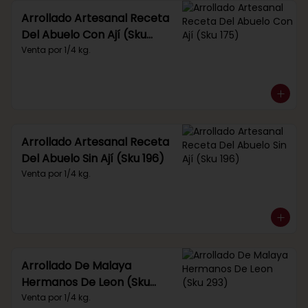
Arrollado Artesanal Receta
Del Abuelo Con Ají (Sku
175)
Venta por 1/4 kg.
Arrollado Artesanal Receta
Del Abuelo Sin Ají (Sku 196)
Venta por 1/4 kg.
Arrollado De Malaya
Hermanos De Leon (Sku
293)
Venta por 1/4 kg.