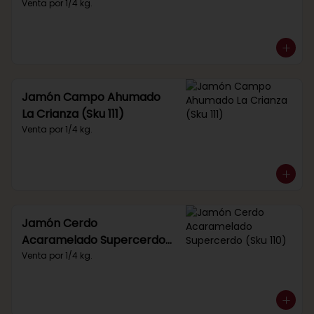
Venta por 1/4 kg.
Jamón Campo Ahumado
La Crianza (Sku 111)
Venta por 1/4 kg.
Jamón Cerdo
Acaramelado Supercerdo
(Sku 110)
Venta por 1/4 kg.