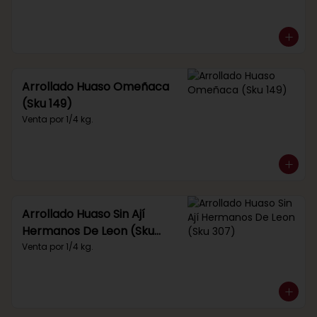
Arrollado Huaso Omeñaca
(Sku 149)
Venta por 1/4 kg.
Arrollado Huaso Sin Ají
Hermanos De Leon (Sku
307)
Venta por 1/4 kg.