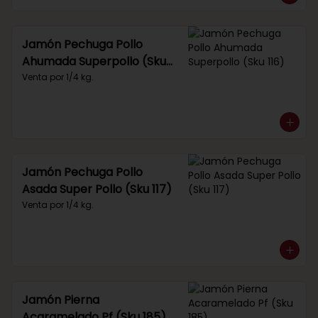
Jamón Pechuga Pollo
Ahumada Superpollo (Sku
116)
Venta por 1/4 kg.
Jamón Pechuga Pollo
Asada Super Pollo (Sku 117)
Venta por 1/4 kg.
Jamón Pierna
Acaramelado Pf (Sku 185)