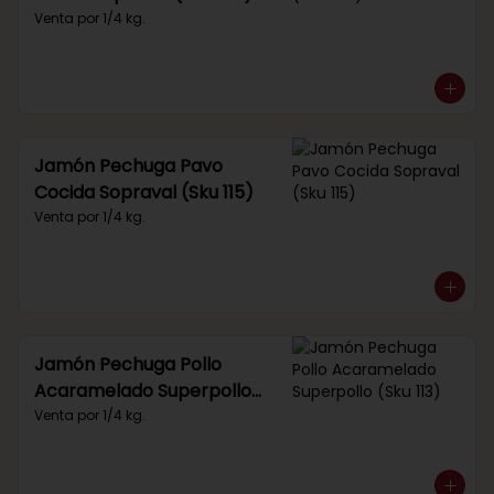
Venta por 1/4 kg.
Jamón Pechuga Pavo
Cocida Sopraval (Sku 115)
Venta por 1/4 kg.
Jamón Pechuga Pollo
Acaramelado Superpollo
(Sku 113)
Venta por 1/4 kg.