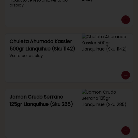
434)
Producto venezolano, venta por 
display.
Chuleta Ahumada Kassler
500gr Llanquihue (Sku 1142)
Venta por display.
Jamon Crudo Serrano
125gr Llanquihue (Sku 285)