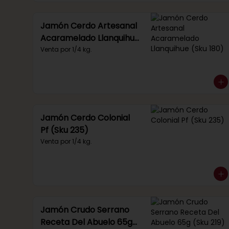
Jamón Cerdo Artesanal
Acaramelado Llanquihue
(Sku 180)
Venta por 1/4 kg.
Jamón Cerdo Colonial
Pf (Sku 235)
Venta por 1/4 kg.
Jamón Crudo Serrano
Receta Del Abuelo 65g