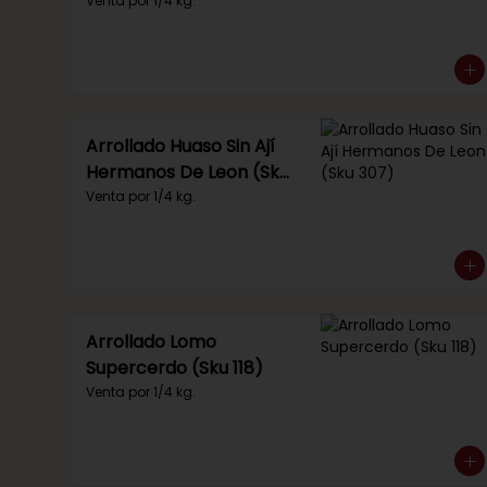
Venta por 1/4 kg.
Arrollado Huaso Sin Ají
Hermanos De Leon (Sku
307)
Venta por 1/4 kg.
Arrollado Lomo
Supercerdo (Sku 118)
Venta por 1/4 kg.