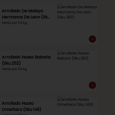
Arrollado De Malaya
Hermanos De Leon (Sku
293)
Venta por 1/4 kg.
Arrollado Huaso Babaria
(Sku 252)
Venta por 1/4 kg.
Arrollado Huaso
Omeñaca (Sku 149)