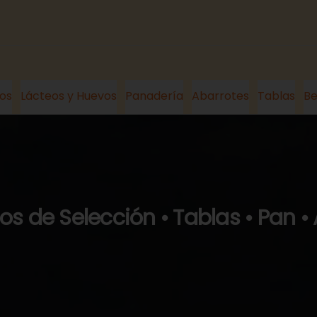
os
Lácteos y Huevos
Panadería
Abarrotes
Tablas
Be
s de Selección • Tablas • Pan •