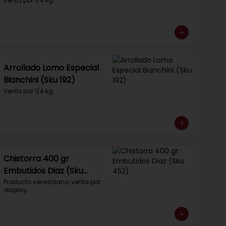
Venta por 1/4 kg.
Arrollado Lomo Especial
Bianchini (Sku 192)
Venta por 1/4 kg.
Chistorra 400 gr
Embutidos Diaz (Sku
452)
Producto venezolano, venta por 
display.