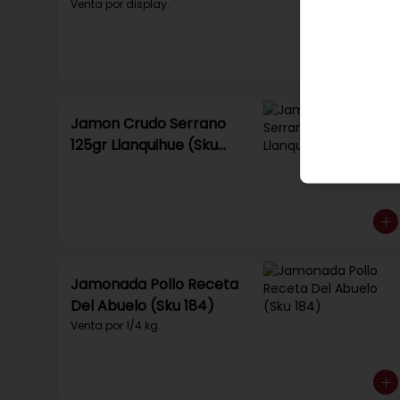
Venta por display.
Jamon Crudo Serrano
125gr Llanquihue (Sku
285)
Jamonada Pollo Receta
Del Abuelo (Sku 184)
Venta por 1/4 kg.