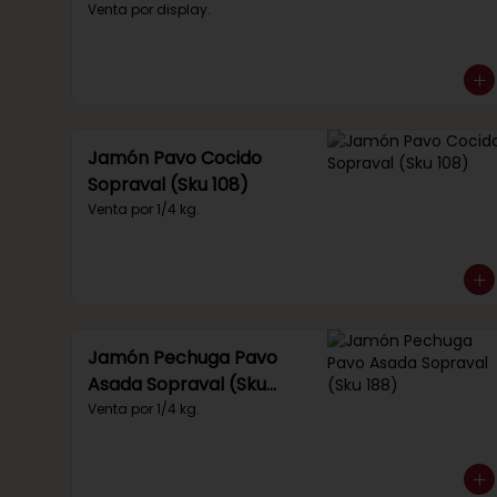
(Sku 219)
Venta por display.
Jamón Pavo Cocido
Sopraval (Sku 108)
Venta por 1/4 kg.
Jamón Pechuga Pavo
Asada Sopraval (Sku
188)
Venta por 1/4 kg.