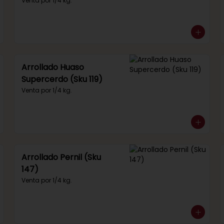
292)
Venta por 1/4 kg.
Arrollado Huaso
Supercerdo (Sku 119)
Venta por 1/4 kg.
Arrollado Pernil (Sku
147)
Venta por 1/4 kg.