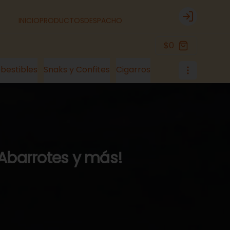
INICIO
PRODUCTOS
DESPACHO
Login
$0
bestibles
Snaks y Confites
Cigarros
 Abarrotes y más!