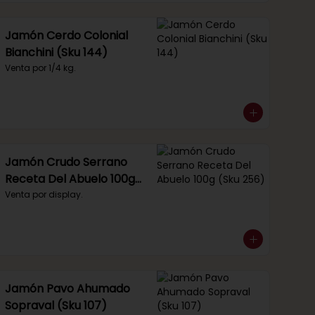
Jamón Cerdo Colonial
Bianchini (Sku 144)
Venta por 1/4 kg.
Jamón Crudo Serrano
Receta Del Abuelo 100g
(Sku 256)
Venta por display.
Jamón Pavo Ahumado
Sopraval (Sku 107)