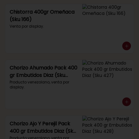
Chistorra 400gr Omeñaca
(Sku 166)
Venta por display.
Chorizo Ahumado Pack 400
gr Embutidos Diaz (Sku
427)
Producto venezolano, venta por 
display.
Chorizo Ajo Y Perejil Pack
400 gr Embutidos Diaz (Sku
428)
Producto venezolano, venta por 