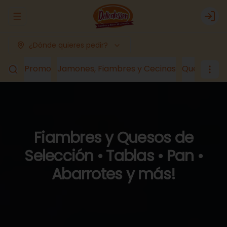
Abrir menu de navegación
Logi
¿Dónde quieres pedir?
Promo
Jamones, Fiambres y Cecinas
Quesos
Lá
Fiambres y Quesos de
Selección • Tablas • Pan •
Abarrotes y más!