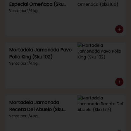
Especial Omeñaca (Sku
160)
Venta por 1/4 kg.
Mortadela Jamonada Pavo
Pollo King (Sku 102)
Venta por 1/4 kg.
Mortadela Jamonada
Receta Del Abuelo (Sku
177)
Venta por 1/4 kg.