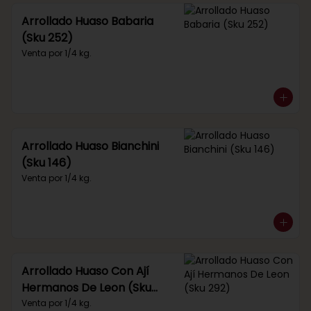
Arrollado Huaso Babaria
(Sku 252)
Venta por 1/4 kg.
Arrollado Huaso Bianchini
(Sku 146)
Venta por 1/4 kg.
Arrollado Huaso Con Ají
Hermanos De Leon (Sku
292)
Venta por 1/4 kg.