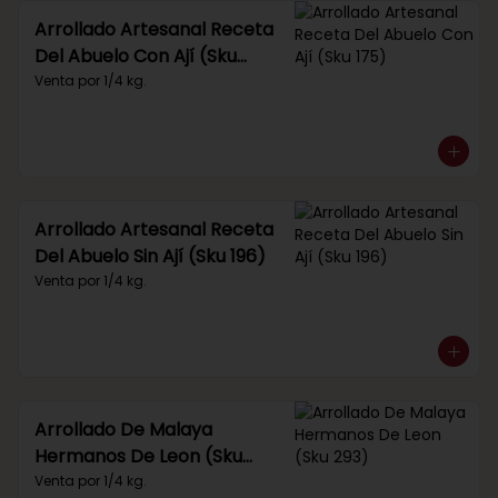
Arrollado Artesanal Receta
Del Abuelo Con Ají (Sku
175)
Venta por 1/4 kg.
Arrollado Artesanal Receta
Del Abuelo Sin Ají (Sku 196)
Venta por 1/4 kg.
Arrollado De Malaya
Hermanos De Leon (Sku
293)
Venta por 1/4 kg.