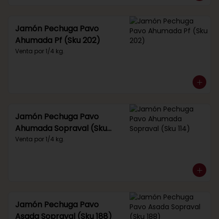
Jamón Pechuga Pavo
Ahumada Pf (Sku 202)
Venta por 1/4 kg.
Jamón Pechuga Pavo
Ahumada Sopraval (Sku
114)
Venta por 1/4 kg.
Jamón Pechuga Pavo
Asada Sopraval (Sku 188)