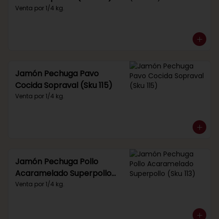
Venta por 1/4 kg.
Jamón Pechuga Pavo
Cocida Sopraval (Sku 115)
Venta por 1/4 kg.
Jamón Pechuga Pollo
Acaramelado Superpollo
(Sku 113)
Venta por 1/4 kg.