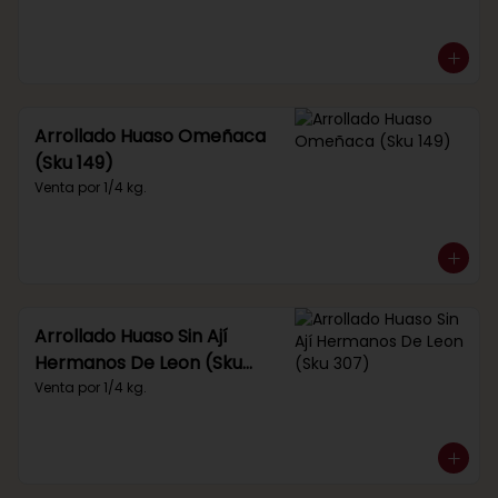
Arrollado Huaso Omeñaca
(Sku 149)
Venta por 1/4 kg.
Arrollado Huaso Sin Ají
Hermanos De Leon (Sku
307)
Venta por 1/4 kg.