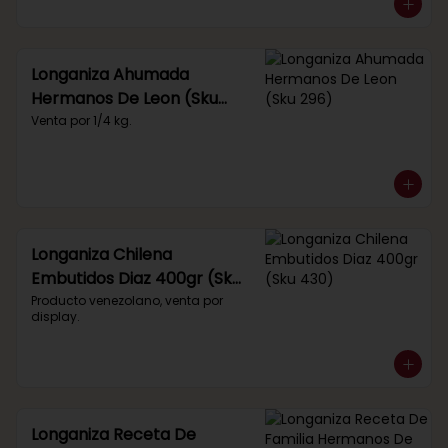
Longaniza Ahumada
Hermanos De Leon (Sku
296)
Venta por 1/4 kg.
Longaniza Chilena
Embutidos Diaz 400gr (Sku
430)
Producto venezolano, venta por 
display.
Longaniza Receta De