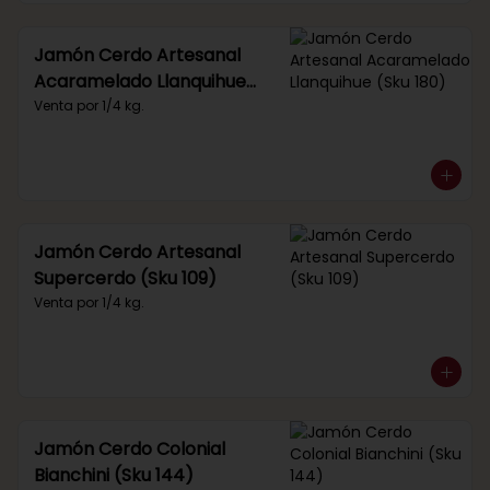
Jamón Cerdo Artesanal
Acaramelado Llanquihue
(Sku 180)
Venta por 1/4 kg.
Jamón Cerdo Artesanal
Supercerdo (Sku 109)
Venta por 1/4 kg.
Jamón Cerdo Colonial
Bianchini (Sku 144)