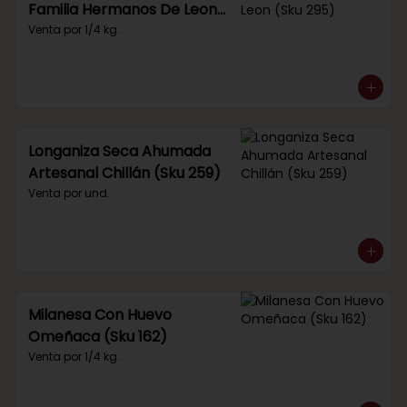
Familia Hermanos De Leon
(Sku 295)
Venta por 1/4 kg.
Longaniza Seca Ahumada
Artesanal Chillán (Sku 259)
Venta por und.
Milanesa Con Huevo
Omeñaca (Sku 162)
Venta por 1/4 kg.