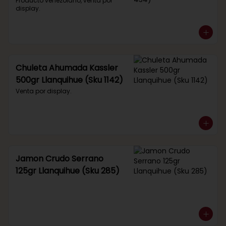
434)
Producto venezolano, venta por 
display.
Chuleta Ahumada Kassler
500gr Llanquihue (Sku 1142)
Venta por display.
Jamon Crudo Serrano
125gr Llanquihue (Sku 285)