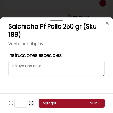
Mortadela Jamonada
Salchicha Pf Pollo 250 gr (Sku
Supercerdo (Sku 101)
Venta por 1/4 kg.
198)
Venta por display.
Instrucciones especiales
Mortadela Jamonada
Superpollo (Sku 100)
Venta por 1/4 kg.
Agregar
$1.090
Mortadela Lisa Omeñaca