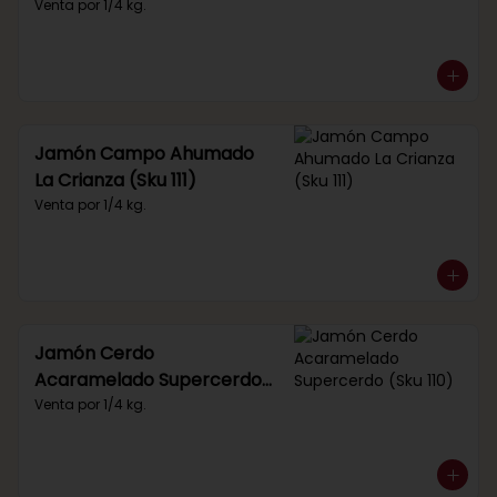
Venta por 1/4 kg.
Jamón Campo Ahumado
La Crianza (Sku 111)
Venta por 1/4 kg.
Jamón Cerdo
Acaramelado Supercerdo
(Sku 110)
Venta por 1/4 kg.