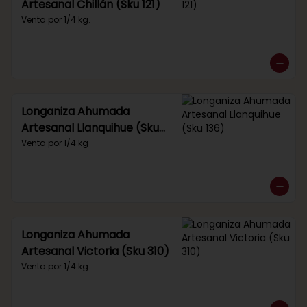
Artesanal Chillán (Sku 121)
Venta por 1/4 kg.
Longaniza Ahumada
Artesanal Llanquihue (Sku
136)
Venta por 1/4 kg
Longaniza Ahumada
Artesanal Victoria (Sku 310)
Venta por 1/4 kg.