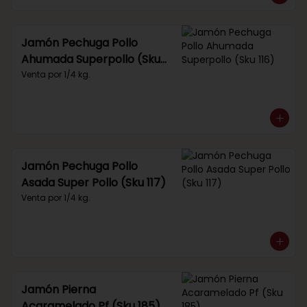
Jamón Pechuga Pollo
Ahumada Superpollo (Sku
116)
Venta por 1/4 kg.
Jamón Pechuga Pollo
Asada Super Pollo (Sku 117)
Venta por 1/4 kg.
Jamón Pierna
Acaramelado Pf (Sku 185)