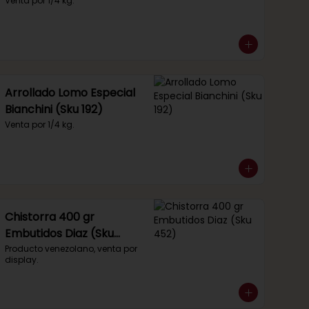
Venta por 1/4 kg.
Arrollado Lomo Especial
Bianchini (Sku 192)
Venta por 1/4 kg.
Chistorra 400 gr
Embutidos Diaz (Sku
452)
Producto venezolano, venta por 
display.