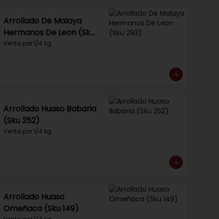
Arrollado De Malaya
Hermanos De Leon (Sku
293)
Venta por 1/4 kg.
Arrollado Huaso Babaria
(Sku 252)
Venta por 1/4 kg.
Arrollado Huaso
Omeñaca (Sku 149)