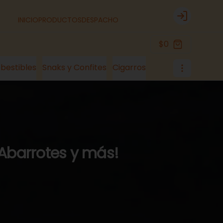
INICIO
PRODUCTOS
DESPACHO
Login
$0
bestibles
Snaks y Confites
Cigarros
 Abarrotes y más!