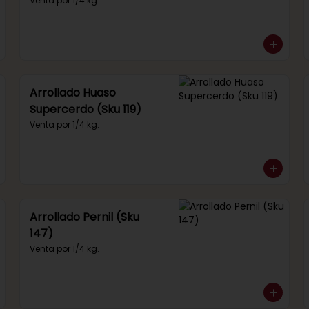
292)
Venta por 1/4 kg.
Arrollado Huaso
Supercerdo (Sku 119)
Venta por 1/4 kg.
Arrollado Pernil (Sku
147)
Venta por 1/4 kg.