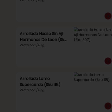
Venta por 1/4 kg.
Arrollado Huaso Sin Ají
Hermanos De Leon (Sku
307)
Venta por 1/4 kg.
Arrollado Lomo
Supercerdo (Sku 118)
Venta por 1/4 kg.