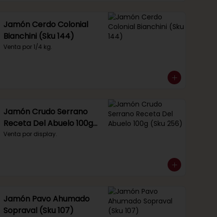
Jamón Cerdo Colonial
Bianchini (Sku 144)
Venta por 1/4 kg.
Jamón Crudo Serrano
Receta Del Abuelo 100g
(Sku 256)
Venta por display.
Jamón Pavo Ahumado
Sopraval (Sku 107)