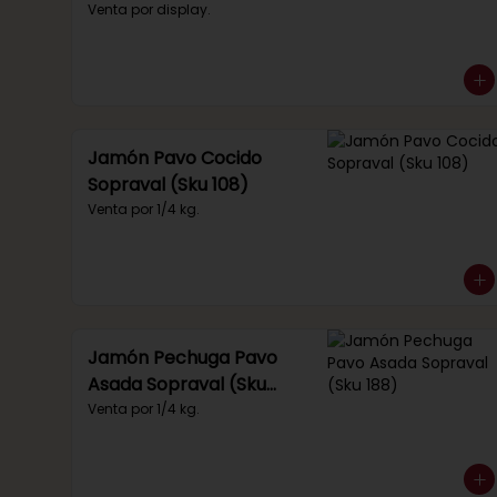
(Sku 219)
Venta por display.
Jamón Pavo Cocido
Sopraval (Sku 108)
Venta por 1/4 kg.
Jamón Pechuga Pavo
Asada Sopraval (Sku
188)
Venta por 1/4 kg.