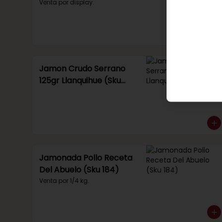
Venta por display.
Jamon Crudo Serrano
125gr Llanquihue (Sku
285)
Jamonada Pollo Receta
Del Abuelo (Sku 184)
Venta por 1/4 kg.