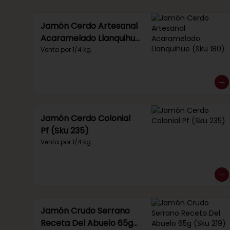
Jamón Cerdo Artesanal
Acaramelado Llanquihue
(Sku 180)
Venta por 1/4 kg.
Jamón Cerdo Colonial
Pf (Sku 235)
Venta por 1/4 kg.
Jamón Crudo Serrano
Receta Del Abuelo 65g