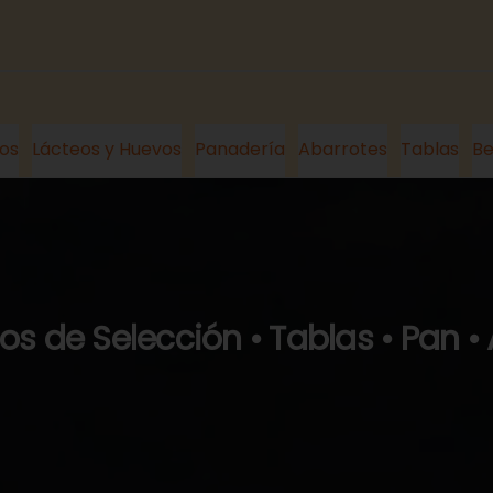
os
Lácteos y Huevos
Panadería
Abarrotes
Tablas
Be
s de Selección • Tablas • Pan •