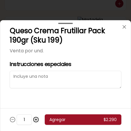
Mortadela Jamonada
Queso Crema Frutillar Pack
Supercerdo (Sku 101)
Venta por 1/4 kg.
190gr (Sku 199)
Venta por und.
Instrucciones especiales
Mortadela Jamonada
Superpollo (Sku 100)
Venta por 1/4 kg.
Agregar
$2.290
Mortadela Lisa Omeñaca