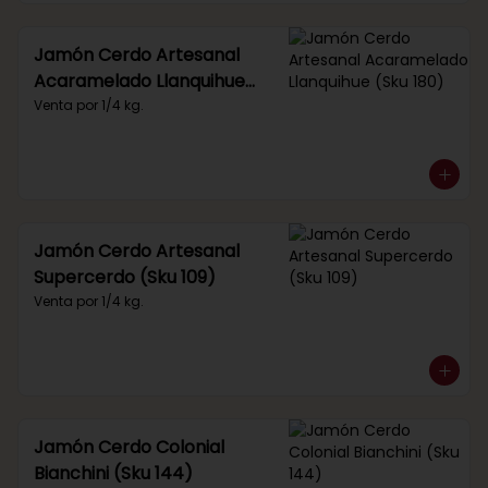
Jamón Cerdo Artesanal
Acaramelado Llanquihue
(Sku 180)
Venta por 1/4 kg.
Jamón Cerdo Artesanal
Supercerdo (Sku 109)
Venta por 1/4 kg.
Jamón Cerdo Colonial
Bianchini (Sku 144)