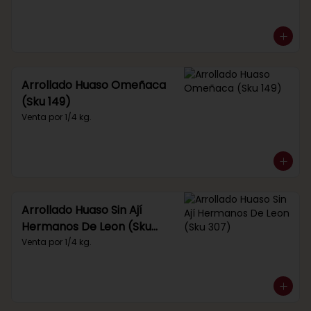
Arrollado Huaso Omeñaca
(Sku 149)
Venta por 1/4 kg.
Arrollado Huaso Sin Ají
Hermanos De Leon (Sku
307)
Venta por 1/4 kg.