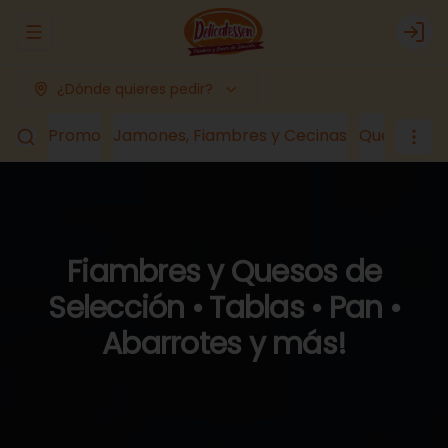
Abrir menu de navegación
Logi
¿Dónde quieres pedir?
Promo
Jamones, Fiambres y Cecinas
Quesos
Lá
Fiambres y Quesos de
Selección • Tablas • Pan •
Abarrotes y más!