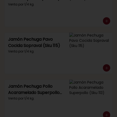
Venta por 1/4 kg.
Jamón Pechuga Pavo
Cocida Sopraval (Sku 115)
Venta por 1/4 kg.
Jamón Pechuga Pollo
Acaramelado Superpollo
(Sku 113)
Venta por 1/4 kg.