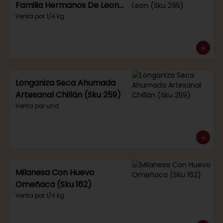
Familia Hermanos De Leon
(Sku 295)
Venta por 1/4 kg.
Longaniza Seca Ahumada
Artesanal Chillán (Sku 259)
Venta por und.
Milanesa Con Huevo
Omeñaca (Sku 162)
Venta por 1/4 kg.