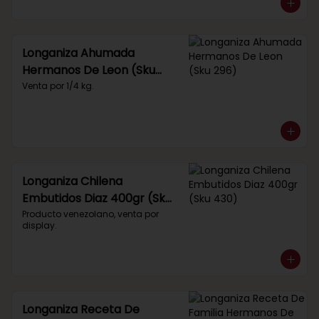
Longaniza Ahumada
Hermanos De Leon (Sku
296)
Venta por 1/4 kg.
Longaniza Chilena
Embutidos Diaz 400gr (Sku
430)
Producto venezolano, venta por 
display.
Longaniza Receta De