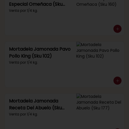
Especial Omeñaca (Sku
160)
Venta por 1/4 kg.
Mortadela Jamonada Pavo
Pollo King (Sku 102)
Venta por 1/4 kg.
Mortadela Jamonada
Receta Del Abuelo (Sku
177)
Venta por 1/4 kg.