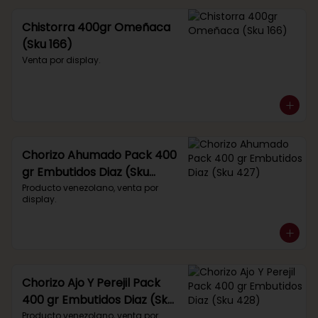
Chistorra 400gr Omeñaca
(Sku 166)
Venta por display.
Chorizo Ahumado Pack 400
gr Embutidos Diaz (Sku
427)
Producto venezolano, venta por 
display.
Chorizo Ajo Y Perejil Pack
400 gr Embutidos Diaz (Sku
428)
Producto venezolano, venta por 