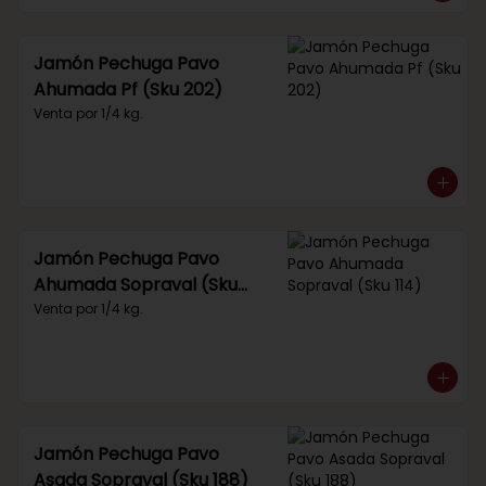
Jamón Pechuga Pavo
Ahumada Pf (Sku 202)
Venta por 1/4 kg.
Jamón Pechuga Pavo
Ahumada Sopraval (Sku
114)
Venta por 1/4 kg.
Jamón Pechuga Pavo
Asada Sopraval (Sku 188)