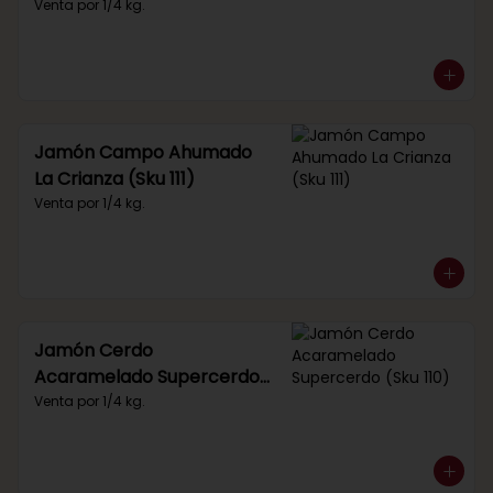
Venta por 1/4 kg.
Jamón Campo Ahumado
La Crianza (Sku 111)
Venta por 1/4 kg.
Jamón Cerdo
Acaramelado Supercerdo
(Sku 110)
Venta por 1/4 kg.