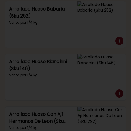
Arrollado Huaso Babaria
(Sku 252)
Venta por 1/4 kg.
Arrollado Huaso Bianchini
(Sku 146)
Venta por 1/4 kg.
Arrollado Huaso Con Ají
Hermanos De Leon (Sku
292)
Venta por 1/4 kg.