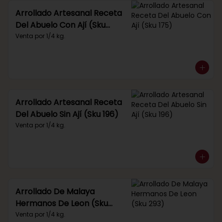
Arrollado Artesanal Receta
Del Abuelo Con Ají (Sku
175)
Venta por 1/4 kg.
Arrollado Artesanal Receta
Del Abuelo Sin Ají (Sku 196)
Venta por 1/4 kg.
Arrollado De Malaya
Hermanos De Leon (Sku
293)
Venta por 1/4 kg.