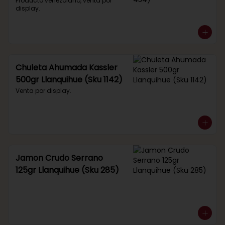
434)
Producto venezolano, venta por 
display.
Chuleta Ahumada Kassler
500gr Llanquihue (Sku 1142)
Venta por display.
Jamon Crudo Serrano
125gr Llanquihue (Sku 285)