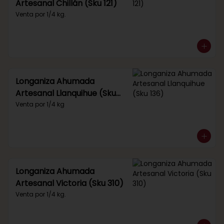
Artesanal Chillán (Sku 121)
Venta por 1/4 kg.
Longaniza Ahumada
Artesanal Llanquihue (Sku
136)
Venta por 1/4 kg
Longaniza Ahumada
Artesanal Victoria (Sku 310)
Venta por 1/4 kg.